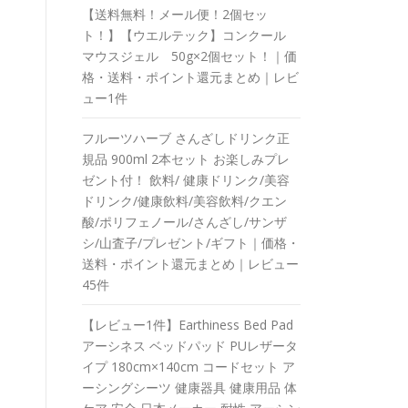
【送料無料！メール便！2個セッ
ト！】【ウエルテック】コンクール
マウスジェル 50g×2個セット！｜価
格・送料・ポイント還元まとめ｜レビ
ュー1件
フルーツハーブ さんざしドリンク正
規品 900ml 2本セット お楽しみプレ
ゼント付！ 飲料/ 健康ドリンク/美容
ドリンク/健康飲料/美容飲料/クエン
酸/ポリフェノール/さんざし/サンザ
シ/山査子/プレゼント/ギフト｜価格・
送料・ポイント還元まとめ｜レビュー
45件
【レビュー1件】Earthiness Bed Pad
アーシネス ベッドパッド PUレザータ
イプ 180cm×140cm コードセット ア
ーシングシーツ 健康器具 健康用品 体