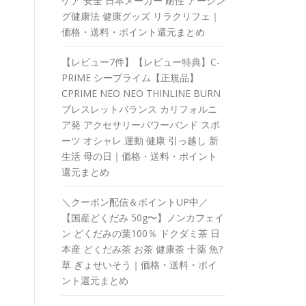
ケア 安全 日本メーカー 耐性 アーシン
グ健康法 健康グッズ リラクリフェ｜
価格・送料・ポイント還元まとめ
【レビュー7件】【レビュー特典】C-
PRIME シープライム【正規品】
CPRIME NEO NEO THINLINE BURN
ブレスレットバランス カリフォルニ
ア発 アクセサリーパワーバンド スポ
ーツ オシャレ 運動 健康 引っ越し 新
生活 母の日｜価格・送料・ポイント
還元まとめ
＼クーポン配信＆ポイントUP中／
【国産どくだみ 50g〜】ノンカフェイ
ン どくだみの葉100％ ドクダミ茶 日
本産 どくだみ茶 お茶 健康茶 十薬 魚?
草 ぎょせいそう｜価格・送料・ポイ
ント還元まとめ