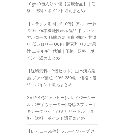
10g×40包入り×1個【健康食品】｜価
格・送料・ポイント還元まとめ
【マラソン期間中P10倍】アルロー酢
720ml×6本機能性表示食品 ドリンク
アルロース 脂肪燃焼 健康 機能性甘味
料 低カロリー UCP1 酵素酢 りんご果
汁 エネルギー代謝｜価格・送料・ポ
イント還元まとめ
【送料無料・2個セット】山本漢方製
薬 グァバ葉粒100% 280粒｜価格・送
料・ポイント還元まとめ
GATSBY(ギャツビー)クレイジークー
ル ボディウォーター[ 冷感スプレー ]
キンモクセイ 170ミリリットル｜価
格・送料・ポイント還元まとめ
【レビュー56件】フルーツハーブ さ