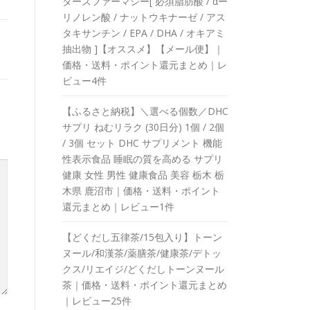
ターズファーマシー[ 必須脂肪酸 / αー
リノレン酸 / ナットウキナーゼ / アス
タキサンチン / EPA / DHA / オキアミ
抽出物 ]【オススメ】【メール便】｜
価格・送料・ポイント還元まとめ｜レ
ビュー4件
【ふるさと納税】＼選べる個数／DHC
サプリ ねむリラク (30日分) 1個 / 2個
/ 3個 セット DHC サプリメント 機能
性表示食品 睡眠の質を高める サプリ
健康 女性 男性 健康食品 美容 栃木 栃
木県 鹿沼市｜価格・送料・ポイント
還元まとめ｜レビュー1件
【どくだし五律茶/15包入り】トーン
ヌール/和漢茶/薬膳茶/健康茶/デトッ
クス/リエイジ/どくだしトーンヌール
茶｜価格・送料・ポイント還元まとめ
｜レビュー25件