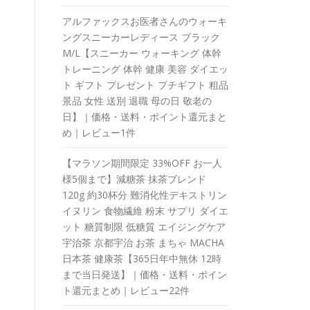
アルファックスお医者さんのウォーキ
ングスニーカーレディース ブラック
M/L【スニーカー ウォーキング 体幹
トレーニング 体幹 健康 美容 ダイエッ
ト ギフト プレゼント プチギフト 粗品
景品 女性 送別 退職 母の日 敬老の
日】｜価格・送料・ポイント還元まと
め｜レビュー1件
【マラソン期間限定 33%OFF お一人
様5個まで】減糖茶 抹茶ブレンド
120g 約30杯分 難消化性デキストリン
イヌリン 食物繊維 粉末 サプリ ダイエ
ット 糖質制限 低糖質 エイジングケア
宇治茶 京都宇治 お茶 まちゃ MACHA
日本茶 健康茶【365日年中無休 12時
まで当日発送】｜価格・送料・ポイン
ト還元まとめ｜レビュー22件