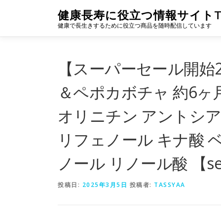
コ
健康長寿に役立つ情報サイトTA
ン
健康で長生きするために役立つ商品を随時配信しています
テ
ン
ツ
へ
【スーパーセール開始
ス
キ
＆ペポカボチャ 約6ヶ
ッ
プ
オリニチン アントシア
リフェノール キナ酸 
ノール リノール酸 【seed
投稿日:
2025年3月5日
投稿者:
TASSYAA