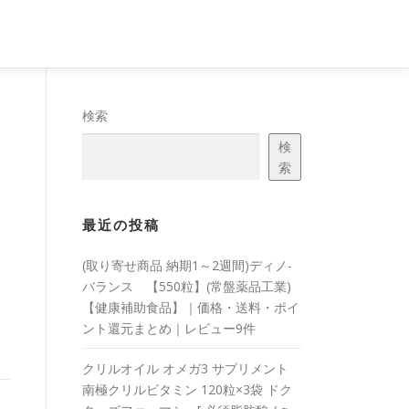
ー
検索
検
索
最近の投稿
(取り寄せ商品 納期1～2週間)ディノ-
バランス 【550粒】(常盤薬品工業)
【健康補助食品】｜価格・送料・ポイ
ント還元まとめ｜レビュー9件
クリルオイル オメガ3 サプリメント
南極クリルビタミン 120粒×3袋 ドク