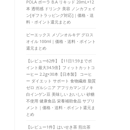
POLA ポーラ B.A リキッド 20mL×12
本 透明感 ドリンク 美容 ノンカフェイ
ン[ギフトラッピング対応]｜価格・送
料・ポイント還元まとめ
ビーエックス メゾンオルキデ グロス
オイル 100ml｜価格・送料・ポイント
還元まとめ
【レビュー62件】【11日1:59までポ
イント最大34.5倍】フィットカットコ
ーヒー 2.2g×30本【日本製】 コーヒ
ー ダイエット サポート 食物繊維 脂質
ゼロ ガルシニア アフリカマンゴノキ
白インゲン豆 美味しい おいしい 砂糖
不使用 健康食品 栄養補助食品 サプリ
メント｜価格・送料・ポイント還元ま
とめ
【レビュー1件】はいせき茶 煎出茶