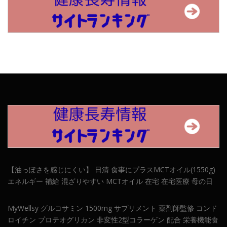
【油っぽさを感じにくい】 日清 食事にプラスMCTオイル(1550g)
エネルギー 補給 混ざりやすい MCTオイル 在宅 在宅医療 母の日
MyWellsy グルコサミン 1500mg サプリメント 薬剤師監修 コンド
ロイチン プロテオグリカン 非変性2型コラーゲン 配合 栄養機能食