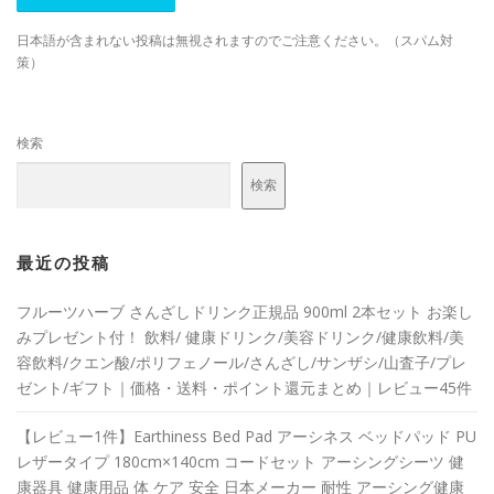
日本語が含まれない投稿は無視されますのでご注意ください。（スパム対
策）
検索
検索
最近の投稿
フルーツハーブ さんざしドリンク正規品 900ml 2本セット お楽し
みプレゼント付！ 飲料/ 健康ドリンク/美容ドリンク/健康飲料/美
容飲料/クエン酸/ポリフェノール/さんざし/サンザシ/山査子/プレ
ゼント/ギフト｜価格・送料・ポイント還元まとめ｜レビュー45件
【レビュー1件】Earthiness Bed Pad アーシネス ベッドパッド PU
レザータイプ 180cm×140cm コードセット アーシングシーツ 健
康器具 健康用品 体 ケア 安全 日本メーカー 耐性 アーシング健康