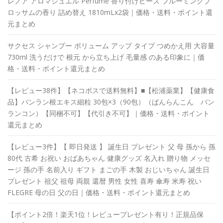
レノア アロマジュエル Perfume 香り付けビーズ ブルーミングブ
ロッサムの香り 詰め替え 1810mLx2袋｜価格・送料・ポイント還
元まとめ
サクセス シャンプー ボリューム アップ タイプ つめかえ用 大容量
730ml 洗うだけで 根元 から立ち上げ 毛量感 のある印象に｜価
格・送料・ポイント還元まとめ
【レビュー38件】【ネコポスで送料無料】■【松浦薬業】【健康食
品】バンラン根エキス細粒 30包×3（90包）（ばんらんこん バン
ランコン）【同梱不可】【代引き不可】｜価格・送料・ポイント
還元まとめ
【レビュー3件】【 即日発送 】 誕生日 プレゼント 父 母 孫から 孫
80代 古希 お祝い おばあちゃん 健康グッズ 名入れ 贈り物 メッセ
ージ 孫の手 名前入り ギフト まごの手 木製 おじいちゃん 誕生日
プレゼント 祖父 祖母 両親 還暦 男性 女性 喜寿 傘寿 米寿 祝い
FLEGRE 母の日 父の日｜価格・送料・ポイント還元まとめ
【ポイント2倍！楽天1位！レビュープレゼント有り！正規品保