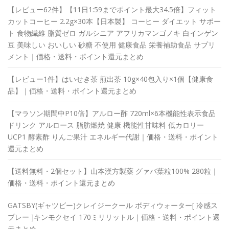
【レビュー62件】【11日1:59までポイント最大34.5倍】フィット
カットコーヒー 2.2g×30本【日本製】 コーヒー ダイエット サポー
ト 食物繊維 脂質ゼロ ガルシニア アフリカマンゴノキ 白インゲン
豆 美味しい おいしい 砂糖 不使用 健康食品 栄養補助食品 サプリ
メント｜価格・送料・ポイント還元まとめ
【レビュー1件】はいせき茶 煎出茶 10g×40包入り×1個【健康食
品】｜価格・送料・ポイント還元まとめ
【マラソン期間中P10倍】アルロー酢 720ml×6本機能性表示食品
ドリンク アルロース 脂肪燃焼 健康 機能性甘味料 低カロリー
UCP1 酵素酢 りんご果汁 エネルギー代謝｜価格・送料・ポイント
還元まとめ
【送料無料・2個セット】山本漢方製薬 グァバ葉粒100% 280粒｜
価格・送料・ポイント還元まとめ
GATSBY(ギャツビー)クレイジークール ボディウォーター[ 冷感ス
プレー ]キンモクセイ 170ミリリットル｜価格・送料・ポイント還
元まとめ