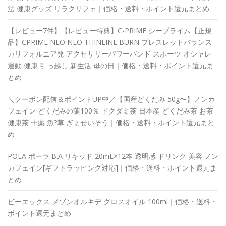
法 健康グッズ リラクリフェ｜価格・送料・ポイント還元まとめ
【レビュー7件】【レビュー特典】C-PRIME シープライム【正規
品】CPRIME NEO NEO THINLINE BURN ブレスレットバランス
カリフォルニア発 アクセサリーパワーバンド スポーツ オシャレ
運動 健康 引っ越し 新生活 母の日｜価格・送料・ポイント還元ま
とめ
＼クーポン配信＆ポイントUP中／【国産どくだみ 50g〜】ノンカ
フェイン どくだみの葉100％ ドクダミ茶 日本産 どくだみ茶 お茶
健康茶 十薬 魚?草 ぎょせいそう｜価格・送料・ポイント還元まと
め
POLA ポーラ B.A リキッド 20mL×12本 透明感 ドリンク 美容 ノン
カフェイン[ギフトラッピング対応]｜価格・送料・ポイント還元ま
とめ
ビーエックス メゾンオルキデ グロスオイル 100ml｜価格・送料・
ポイント還元まとめ