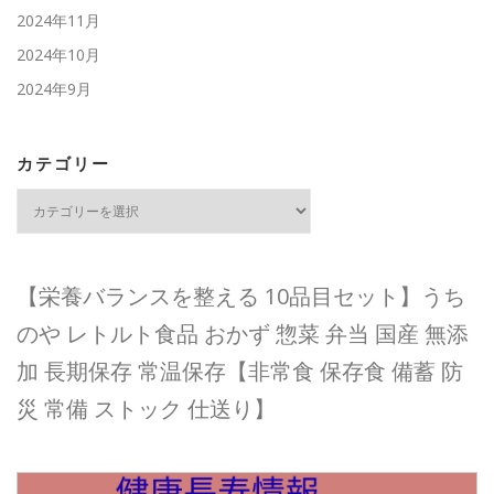
2024年11月
2024年10月
2024年9月
カテゴリー
カ
テ
ゴ
リ
ー
【栄養バランスを整える 10品目セット】うち
のや レトルト食品 おかず 惣菜 弁当 国産 無添
加 長期保存 常温保存【非常食 保存食 備蓄 防
災 常備 ストック 仕送り】