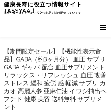
コ
健康長寿に役立つ情報サイト
ン
TASSYAA！
テ
健康で長生きするために役立つ商品を随時配信しています
ン
ツ
へ
メニュー
ス
キ
ッ
プ
【期間限定セール】【機能性表示食
品】GABA（約3ヶ月分） 血圧 サプリ
GABA ギャバ 配合 血圧サプリメント
リラックス・リフレッシュ 血圧 改善
ストレス 緩和 疲労 感 軽減 サプリ カ
カオ 高麗人参 亜麻仁油 イワシ抽出ペ
プチド 健康 美容 送料無料 サプリメ
ント