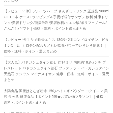
【レビュー56件】フルーツハーブ さんざしドリンク 正規品 900ml
GIFT 3本 ケース+ラッピング＆手提げ袋付サンザシ 飲料 健康ドリ
ンク/美容ドリンク/健康飲料/美容飲料/クエン酸/ポリフェノール/
さんざし/ギフト｜価格・送料・ポイント還元まとめ
【レビュー4件】サメ軟骨エキス 180粒×2本コンドロイチン、ビタ
ミンC・E、カロチン配合サメヒレ軟骨パワーでいきいき健康！｜
価格・送料・ポイント還元まとめ
【大人気】バドガシュタイン鉱石 約14ミリ 内周約18.8センチ ブ
レスレット バドガシュタイン鉱石 ブレスレット バドガシュタイン
天然石 ラジウム マイナスイオン 健康｜価格・送料・ポイント還元
まとめ
太陽食品 国産はとむぎ粉末 150gハトムギパウダー ヨクイニン 美
容 食べる 健康食品【ポイント5倍★お買い物マラソン】｜価格・
送料・ポイント還元まとめ