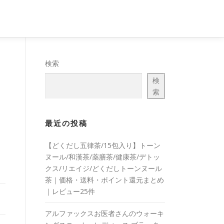
検索
検
索
最近の投稿
【どくだし五律茶/15包入り】トーン
ヌール/和漢茶/薬膳茶/健康茶/デトッ
クス/リエイジ/どくだしトーンヌール
茶｜価格・送料・ポイント還元まとめ
｜レビュー25件
アルファックスお医者さんのウォーキ