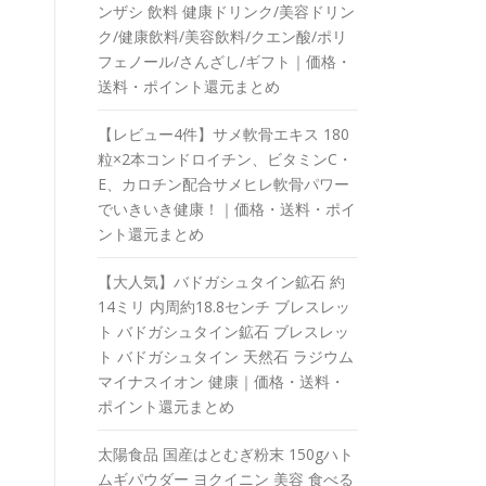
ンザシ 飲料 健康ドリンク/美容ドリン
ク/健康飲料/美容飲料/クエン酸/ポリ
フェノール/さんざし/ギフト｜価格・
送料・ポイント還元まとめ
【レビュー4件】サメ軟骨エキス 180
粒×2本コンドロイチン、ビタミンC・
E、カロチン配合サメヒレ軟骨パワー
でいきいき健康！｜価格・送料・ポイ
ント還元まとめ
【大人気】バドガシュタイン鉱石 約
14ミリ 内周約18.8センチ ブレスレッ
ト バドガシュタイン鉱石 ブレスレッ
ト バドガシュタイン 天然石 ラジウム
マイナスイオン 健康｜価格・送料・
ポイント還元まとめ
太陽食品 国産はとむぎ粉末 150gハト
ムギパウダー ヨクイニン 美容 食べる