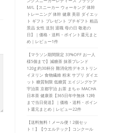
ングスニーカーレディース ブラック
M/L【スニーカー ウォーキング 体幹
トレーニング 体幹 健康 美容 ダイエッ
ト ギフト プレゼント プチギフト 粗品
景品 女性 送別 退職 母の日 敬老の
日】｜価格・送料・ポイント還元まと
め｜レビュー1件
【マラソン期間限定 33%OFF お一人
様5個まで】減糖茶 抹茶ブレンド
120g 約30杯分 難消化性デキストリン
イヌリン 食物繊維 粉末 サプリ ダイエ
ット 糖質制限 低糖質 エイジングケア
宇治茶 京都宇治 お茶 まちゃ MACHA
日本茶 健康茶【365日年中無休 12時
まで当日発送】｜価格・送料・ポイン
ト還元まとめ｜レビュー22件
【送料無料！メール便！2個セッ
ト！】【ウエルテック】コンクール