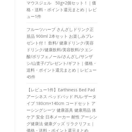
マウスジェル 50g×2個セット！｜価
格・送料・ポイント還元まとめ｜レビ
ュー1件
フルーツハーブ さんざしドリンク正
規品 900ml 2本セット お楽しみプレ
ゼント付！ 飲料/ 健康ドリンク/美容
ドリンク/健康飲料/美容飲料/クエン
酸/ポリフェノール/さんざし/サンザ
シ/山査子/プレゼント/ギフト｜価格・
送料・ポイント還元まとめ｜レビュー
45件
【レビュー1件】Earthiness Bed Pad
アーシネス ベッドパッド PUレザータ
イプ 180cm×140cm コードセット ア
ーシングシーツ 健康器具 健康用品 体
ケア 安全 日本メーカー 耐性 アーシン
グ健康法 健康グッズ リラクリフェ｜
価格・送料・ポイント還元まとめ