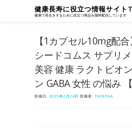
コ
健康長寿に役立つ情報サイトTA
ン
健康で長生きするために役立つ商品を随時配信しています
テ
ン
ツ
へ
【1カプセル10mg配合
ス
キ
シードコムス サプリメ
ッ
プ
美容 健康 ラクトビオ
ン GABA 女性 の悩み 【s
投稿日:
2025年2月24日
投稿者:
TASSYAA