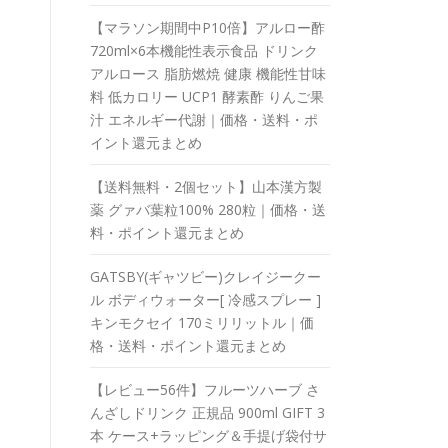
【マラソン期間中P10倍】アルロー酢
720ml×6本機能性表示食品 ドリンク
アルロース 脂肪燃焼 健康 機能性甘味
料 低カロリー UCP1 酵素酢 りんご果
汁 エネルギー代謝｜価格・送料・ポ
イント還元まとめ
【送料無料・2個セット】山本漢方製
薬 グァバ葉粒100% 280粒｜価格・送
料・ポイント還元まとめ
GATSBY(ギャツビー)クレイジークー
ル ボディウォーター[ 冷感スプレー ]
キンモクセイ 170ミリリットル｜価
格・送料・ポイント還元まとめ
【レビュー56件】フルーツハーブ さ
んざしドリンク 正規品 900ml GIFT 3
本 ケース+ラッピング＆手提げ袋付サ