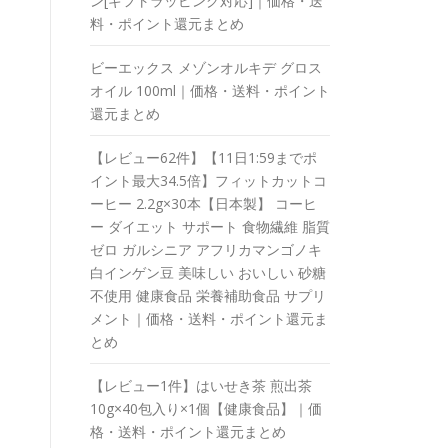
ン[ギフトラッピング対応]｜価格・送
料・ポイント還元まとめ
ビーエックス メゾンオルキデ グロス
オイル 100ml｜価格・送料・ポイント
還元まとめ
【レビュー62件】【11日1:59までポ
イント最大34.5倍】フィットカットコ
ーヒー 2.2g×30本【日本製】 コーヒ
ー ダイエット サポート 食物繊維 脂質
ゼロ ガルシニア アフリカマンゴノキ
白インゲン豆 美味しい おいしい 砂糖
不使用 健康食品 栄養補助食品 サプリ
メント｜価格・送料・ポイント還元ま
とめ
【レビュー1件】はいせき茶 煎出茶
10g×40包入り×1個【健康食品】｜価
格・送料・ポイント還元まとめ