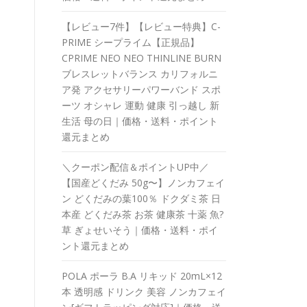
【レビュー7件】【レビュー特典】C-
PRIME シープライム【正規品】
CPRIME NEO NEO THINLINE BURN
ブレスレットバランス カリフォルニ
ア発 アクセサリーパワーバンド スポ
ーツ オシャレ 運動 健康 引っ越し 新
生活 母の日｜価格・送料・ポイント
還元まとめ
＼クーポン配信＆ポイントUP中／
【国産どくだみ 50g〜】ノンカフェイ
ン どくだみの葉100％ ドクダミ茶 日
本産 どくだみ茶 お茶 健康茶 十薬 魚?
草 ぎょせいそう｜価格・送料・ポイ
ント還元まとめ
POLA ポーラ B.A リキッド 20mL×12
本 透明感 ドリンク 美容 ノンカフェイ