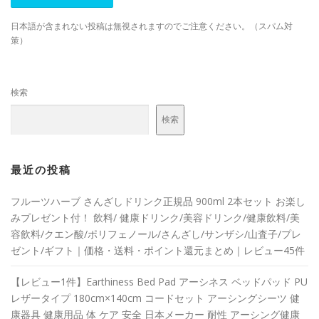
日本語が含まれない投稿は無視されますのでご注意ください。（スパム対
策）
検索
検索
最近の投稿
フルーツハーブ さんざしドリンク正規品 900ml 2本セット お楽し
みプレゼント付！ 飲料/ 健康ドリンク/美容ドリンク/健康飲料/美
容飲料/クエン酸/ポリフェノール/さんざし/サンザシ/山査子/プレ
ゼント/ギフト｜価格・送料・ポイント還元まとめ｜レビュー45件
【レビュー1件】Earthiness Bed Pad アーシネス ベッドパッド PU
レザータイプ 180cm×140cm コードセット アーシングシーツ 健
康器具 健康用品 体 ケア 安全 日本メーカー 耐性 アーシング健康