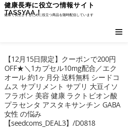
コ
健康長寿に役立つ情報サイト
ン
TASSYAA！
テ
健康で長生きするために役立つ商品を随時配信しています
ン
ツ
へ
メニュー
ス
キ
ッ
プ
【12月15日限定】クーポンで200円
OFF★＼1カプセル10mg配合／エク
オール 約1ヶ月分 送料無料 シードコ
ムス サプリメント サプリ 大豆イソ
フラボン 美容 健康 ラクトビオン酸
プラセンタ アスタキサンチン GABA
女性 の悩み
【seedcoms_DEAL3】/D0818