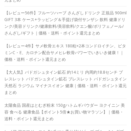
【レビュー56件】フルーツハーブ さんざしドリンク 正規品 900ml
GIFT 3本 ケース+ラッピング＆手提げ袋付サンザシ 飲料 健康ドリ
ンク/美容ドリンク/健康飲料/美容飲料/クエン酸/ポリフェノール/
さんざし/ギフト｜価格・送料・ポイント還元まとめ
【レビュー4件】サメ軟骨エキス 180粒×2本コンドロイチン、ビタ
ミンC・E、カロチン配合サメヒレ軟骨パワーでいきいき健康！｜
価格・送料・ポイント還元まとめ
【大人気】バドガシュタイン鉱石 約14ミリ 内周約18.8センチ ブ
レスレット バドガシュタイン鉱石 ブレスレット バドガシュタイン
天然石 ラジウム マイナスイオン 健康｜価格・送料・ポイント還元
まとめ
太陽食品 国産はとむぎ粉末 150gハトムギパウダー ヨクイニン 美
容 食べる 健康食品【ポイント5倍★お買い物マラソン】｜価格・
送料・ポイント還元まとめ