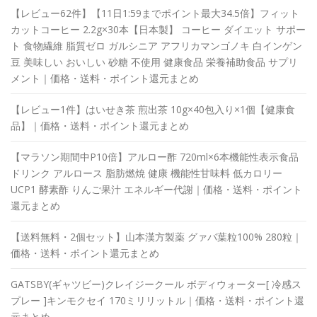
【レビュー62件】【11日1:59までポイント最大34.5倍】フィット
カットコーヒー 2.2g×30本【日本製】 コーヒー ダイエット サポー
ト 食物繊維 脂質ゼロ ガルシニア アフリカマンゴノキ 白インゲン
豆 美味しい おいしい 砂糖 不使用 健康食品 栄養補助食品 サプリ
メント｜価格・送料・ポイント還元まとめ
【レビュー1件】はいせき茶 煎出茶 10g×40包入り×1個【健康食
品】｜価格・送料・ポイント還元まとめ
【マラソン期間中P10倍】アルロー酢 720ml×6本機能性表示食品
ドリンク アルロース 脂肪燃焼 健康 機能性甘味料 低カロリー
UCP1 酵素酢 りんご果汁 エネルギー代謝｜価格・送料・ポイント
還元まとめ
【送料無料・2個セット】山本漢方製薬 グァバ葉粒100% 280粒｜
価格・送料・ポイント還元まとめ
GATSBY(ギャツビー)クレイジークール ボディウォーター[ 冷感ス
プレー ]キンモクセイ 170ミリリットル｜価格・送料・ポイント還
元まとめ