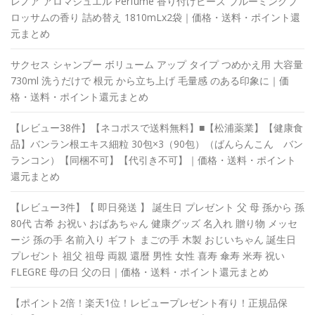
レノア アロマジュエル Perfume 香り付けビーズ ブルーミングブ
ロッサムの香り 詰め替え 1810mLx2袋｜価格・送料・ポイント還
元まとめ
サクセス シャンプー ボリューム アップ タイプ つめかえ用 大容量
730ml 洗うだけで 根元 から立ち上げ 毛量感 のある印象に｜価
格・送料・ポイント還元まとめ
【レビュー38件】【ネコポスで送料無料】■【松浦薬業】【健康食
品】バンラン根エキス細粒 30包×3（90包）（ばんらんこん バン
ランコン）【同梱不可】【代引き不可】｜価格・送料・ポイント
還元まとめ
【レビュー3件】【 即日発送 】 誕生日 プレゼント 父 母 孫から 孫
80代 古希 お祝い おばあちゃん 健康グッズ 名入れ 贈り物 メッセ
ージ 孫の手 名前入り ギフト まごの手 木製 おじいちゃん 誕生日
プレゼント 祖父 祖母 両親 還暦 男性 女性 喜寿 傘寿 米寿 祝い
FLEGRE 母の日 父の日｜価格・送料・ポイント還元まとめ
【ポイント2倍！楽天1位！レビュープレゼント有り！正規品保