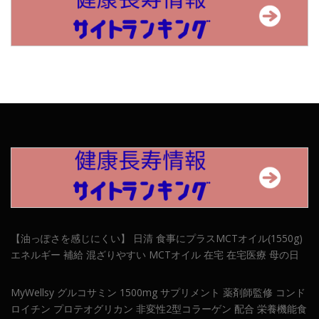
【油っぽさを感じにくい】 日清 食事にプラスMCTオイル(1550g)
エネルギー 補給 混ざりやすい MCTオイル 在宅 在宅医療 母の日
MyWellsy グルコサミン 1500mg サプリメント 薬剤師監修 コンド
ロイチン プロテオグリカン 非変性2型コラーゲン 配合 栄養機能食