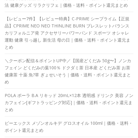
法 健康グッズ リラクリフェ｜価格・送料・ポイント還元まとめ
【レビュー7件】【レビュー特典】C-PRIME シープライム【正規
品】CPRIME NEO NEO THINLINE BURN ブレスレットバランス
カリフォルニア発 アクセサリーパワーバンド スポーツ オシャレ
運動 健康 引っ越し 新生活 母の日｜価格・送料・ポイント還元ま
とめ
＼クーポン配信＆ポイントUP中／【国産どくだみ 50g〜】ノンカ
フェイン どくだみの葉100％ ドクダミ茶 日本産 どくだみ茶 お茶
健康茶 十薬 魚?草 ぎょせいそう｜価格・送料・ポイント還元まと
め
POLA ポーラ B.A リキッド 20mL×12本 透明感 ドリンク 美容 ノン
カフェイン[ギフトラッピング対応]｜価格・送料・ポイント還元ま
とめ
ビーエックス メゾンオルキデ グロスオイル 100ml｜価格・送料・
ポイント還元まとめ