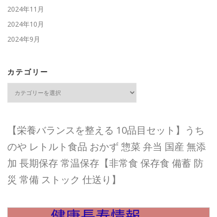
2024年11月
2024年10月
2024年9月
カテゴリー
カ
テ
ゴ
リ
ー
【栄養バランスを整える 10品目セット】うち
のや レトルト食品 おかず 惣菜 弁当 国産 無添
加 長期保存 常温保存【非常食 保存食 備蓄 防
災 常備 ストック 仕送り】