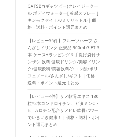
GATSBY(ギャツビー)クレイジークー
ル ボディウォーター[ 冷感スプレー ]
キンモクセイ 170ミリリットル｜価
格・送料・ポイント還元まとめ
【レビュー56件】フルーツハーブ さ
んざしドリンク 正規品 900ml GIFT 3
本 ケース+ラッピング＆手提げ袋付サ
ンザシ 飲料 健康ドリンク/美容ドリン
ク/健康飲料/美容飲料/クエン酸/ポリ
フェノール/さんざし/ギフト｜価格・
送料・ポイント還元まとめ
【レビュー4件】サメ軟骨エキス 180
粒×2本コンドロイチン、ビタミンC・
E、カロチン配合サメヒレ軟骨パワー
でいきいき健康！｜価格・送料・ポイ
ント還元まとめ