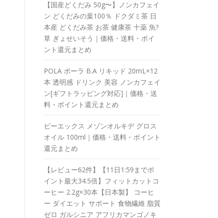
【国産どくだみ 50g〜】ノンカフェイ
ン どくだみの葉100％ ドクダミ茶 日
本産 どくだみ茶 お茶 健康茶 十薬 魚?
草 ぎょせいそう｜価格・送料・ポイ
ント還元まとめ
POLA ポーラ B.A リキッド 20mL×12
本 透明感 ドリンク 美容 ノンカフェイ
ン[ギフトラッピング対応]｜価格・送
料・ポイント還元まとめ
ビーエックス メゾンオルキデ グロス
オイル 100ml｜価格・送料・ポイント
還元まとめ
【レビュー62件】【11日1:59までポ
イント最大34.5倍】フィットカットコ
ーヒー 2.2g×30本【日本製】 コーヒ
ー ダイエット サポート 食物繊維 脂質
ゼロ ガルシニア アフリカマンゴノキ