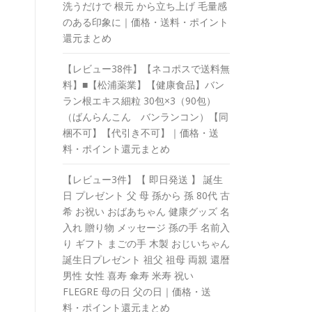
洗うだけで 根元 から立ち上げ 毛量感
のある印象に｜価格・送料・ポイント
還元まとめ
【レビュー38件】【ネコポスで送料無
料】■【松浦薬業】【健康食品】バン
ラン根エキス細粒 30包×3（90包）
（ばんらんこん バンランコン）【同
梱不可】【代引き不可】｜価格・送
料・ポイント還元まとめ
【レビュー3件】【 即日発送 】 誕生
日 プレゼント 父 母 孫から 孫 80代 古
希 お祝い おばあちゃん 健康グッズ 名
入れ 贈り物 メッセージ 孫の手 名前入
り ギフト まごの手 木製 おじいちゃん
誕生日プレゼント 祖父 祖母 両親 還暦
男性 女性 喜寿 傘寿 米寿 祝い
FLEGRE 母の日 父の日｜価格・送
料・ポイント還元まとめ