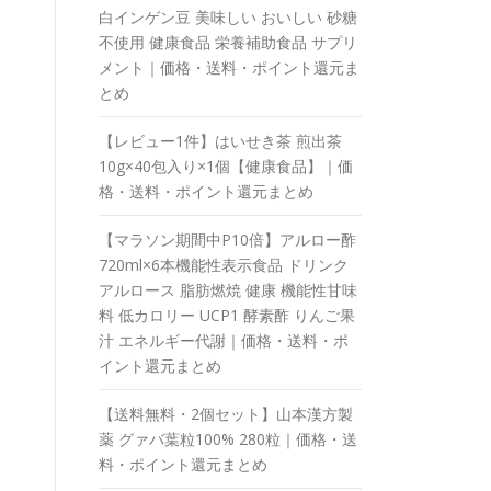
白インゲン豆 美味しい おいしい 砂糖
不使用 健康食品 栄養補助食品 サプリ
メント｜価格・送料・ポイント還元ま
とめ
【レビュー1件】はいせき茶 煎出茶
10g×40包入り×1個【健康食品】｜価
格・送料・ポイント還元まとめ
【マラソン期間中P10倍】アルロー酢
720ml×6本機能性表示食品 ドリンク
アルロース 脂肪燃焼 健康 機能性甘味
料 低カロリー UCP1 酵素酢 りんご果
汁 エネルギー代謝｜価格・送料・ポ
イント還元まとめ
【送料無料・2個セット】山本漢方製
薬 グァバ葉粒100% 280粒｜価格・送
料・ポイント還元まとめ