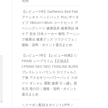
45件
【レビュー1件】Earthiness Bed Pad
アーシネス ベッドパッド PUレザータ
イプ 180cm×140cm コードセット ア
ーシングシーツ 健康器具 健康用品 体
ケア 安全 日本メーカー 耐性 アーシン
グ健康法 健康グッズ リラクリフェ｜
価格・送料・ポイント還元まとめ
【レビュー7件】【レビュー特典】C-
PRIME シープライム【正規品】
CPRIME NEO NEO THINLINE BURN
ブレスレットバランス カリフォルニ
ア発 アクセサリーパワーバンド スポ
ーツ オシャレ 運動 健康 引っ越し 新
生活 母の日｜価格・送料・ポイント
還元まとめ
＼クーポン配信＆ポイントUP中／