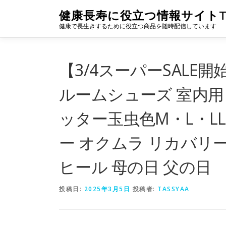
コ
健康長寿に役立つ情報サイトTA
ン
健康で長生きするために役立つ商品を随時配信しています
テ
ン
ツ
へ
【3/4スーパーSALE開
ス
キ
ルームシューズ 室内用
ッ
プ
ッター玉虫色M・L・L
ー オクムラ リカバリ
ヒール 母の日 父の日
投稿日:
2025年3月5日
投稿者:
TASSYAA