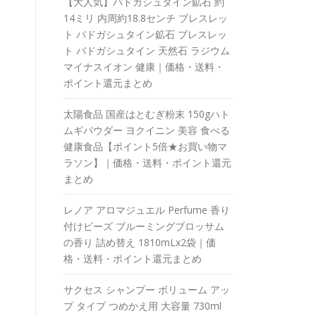
【大人気】バドガシュタイン鉱石 約
14ミリ 内周約18.8センチ ブレスレッ
ト バドガシュタイン鉱石 ブレスレッ
ト バドガシュタイン 天然石 ラジウム
マイナスイオン 健康｜価格・送料・
ポイント還元まとめ
太陽食品 国産はとむぎ粉末 150gハト
ムギパウダー ヨクイニン 美容 食べる
健康食品【ポイント5倍★お買い物マ
ラソン】｜価格・送料・ポイント還元
まとめ
レノア アロマジュエル Perfume 香り
付けビーズ ブルーミングブロッサム
の香り 詰め替え 1810mLx2袋｜価
格・送料・ポイント還元まとめ
サクセス シャンプー ボリューム アッ
プ タイプ つめかえ用 大容量 730ml