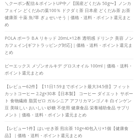
＼クーポン配信＆ポイントUP中／【国産どくだみ 50g〜】ノンカ
フェイン どくだみの葉100％ ドクダミ茶 日本産 どくだみ茶 お茶
健康茶 十薬 魚?草 ぎょせいそう｜価格・送料・ポイント還元まと
め
POLA ポーラ B.A リキッド 20mL×12本 透明感 ドリンク 美容 ノン
カフェイン[ギフトラッピング対応]｜価格・送料・ポイント還元ま
とめ
ビーエックス メゾンオルキデ グロスオイル 100ml｜価格・送料・
ポイント還元まとめ
【レビュー62件】【11日1:59までポイント最大34.5倍】フィット
カットコーヒー 2.2g×30本【日本製】 コーヒー ダイエット サポー
ト 食物繊維 脂質ゼロ ガルシニア アフリカマンゴノキ 白インゲン
豆 美味しい おいしい 砂糖 不使用 健康食品 栄養補助食品 サプリ
メント｜価格・送料・ポイント還元まとめ
【レビュー1件】はいせき茶 煎出茶 10g×40包入り×1個【健康食
品】｜価格・送料・ポイント還元まとめ