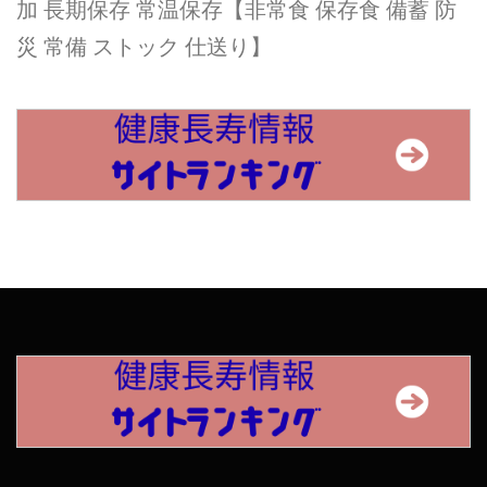
加 長期保存 常温保存【非常食 保存食 備蓄 防
災 常備 ストック 仕送り】