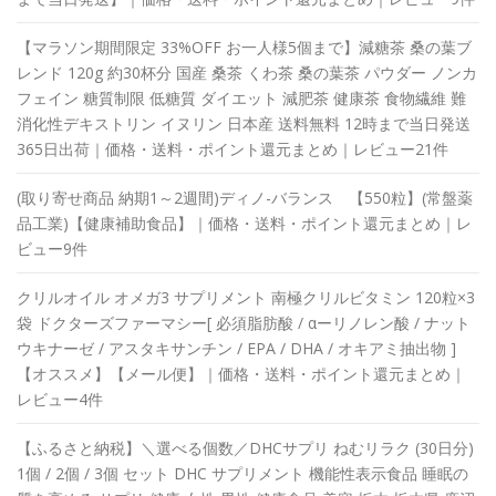
【マラソン期間限定 33%OFF お一人様5個まで】減糖茶 桑の葉ブ
レンド 120g 約30杯分 国産 桑茶 くわ茶 桑の葉茶 パウダー ノンカ
フェイン 糖質制限 低糖質 ダイエット 減肥茶 健康茶 食物繊維 難
消化性デキストリン イヌリン 日本産 送料無料 12時まで当日発送
365日出荷｜価格・送料・ポイント還元まとめ｜レビュー21件
(取り寄せ商品 納期1～2週間)ディノ-バランス 【550粒】(常盤薬
品工業)【健康補助食品】｜価格・送料・ポイント還元まとめ｜レ
ビュー9件
クリルオイル オメガ3 サプリメント 南極クリルビタミン 120粒×3
袋 ドクターズファーマシー[ 必須脂肪酸 / αーリノレン酸 / ナット
ウキナーゼ / アスタキサンチン / EPA / DHA / オキアミ抽出物 ]
【オススメ】【メール便】｜価格・送料・ポイント還元まとめ｜
レビュー4件
【ふるさと納税】＼選べる個数／DHCサプリ ねむリラク (30日分)
1個 / 2個 / 3個 セット DHC サプリメント 機能性表示食品 睡眠の