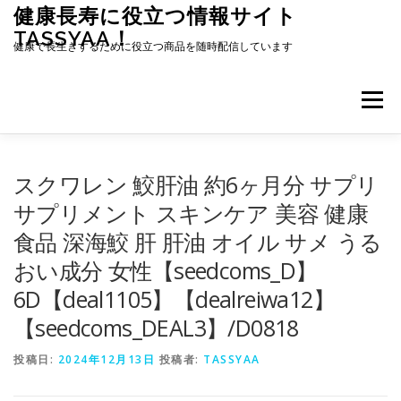
コ
健康長寿に役立つ情報サイト
ン
TASSYAA！
テ
健康で長生きするために役立つ商品を随時配信しています
ン
ツ
へ
メニュー
ス
キ
ッ
プ
スクワレン 鮫肝油 約6ヶ月分 サプリ
サプリメント スキンケア 美容 健康
食品 深海鮫 肝 肝油 オイル サメ うる
おい成分 女性【seedcoms_D】
6D【deal1105】【dealreiwa12】
【seedcoms_DEAL3】/D0818
投稿日:
2024年12月13日
投稿者:
TASSYAA