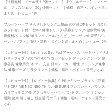
【送料無料！メール便！2個セット！】【ウエルテック】コンクー
ル マウスジェル 50g×2個セット！｜価格・送料・ポイント還元
まとめ｜レビュー1件
フルーツハーブ さんざしドリンク正規品 900ml 2本セット お楽し
みプレゼント付！ 飲料/ 健康ドリンク/美容ドリンク/健康飲料/美
容飲料/クエン酸/ポリフェノール/さんざし/サンザシ/山査子/プレ
ゼント/ギフト｜価格・送料・ポイント還元まとめ｜レビュー45件
【レビュー1件】Earthiness Bed Pad アーシネス ベッドパッド PU
レザータイプ 180cm×140cm コードセット アーシングシーツ 健
康器具 健康用品 体 ケア 安全 日本メーカー 耐性 アーシング健康
法 健康グッズ リラクリフェ｜価格・送料・ポイント還元まとめ
【レビュー7件】【レビュー特典】C-PRIME シープライム【正規
品】CPRIME NEO NEO THINLINE BURN ブレスレットバランス
カリフォルニア発 アクセサリーパワーバンド スポーツ オシャレ
運動 健康 引っ越し 新生活 母の日｜価格・送料・ポイント還元ま
とめ