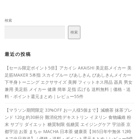
検索
検索
最近の投稿
【セール限定ポイント5倍】アカイシ AKAISHI 美足筋メイカー 美
足筋MAKER 5本指 スカイブルー びあしきん びあしきんメイカー
下半身トーニング エクササイズ 美脚 フィットネス用品 器具 男女
兼用 美足筋 メイカー 健康 簡単 足指 広げる 送料無料｜価格・送
料・ポイント還元まとめ｜レビュー55件
【マラソン期間限定 33%OFF お一人様5個まで】減糖茶 抹茶ブレ
ンド 120g 約30杯分 難消化性デキストリン イヌリン 食物繊維 粉
末 サプリ ダイエット 糖質制限 低糖質 エイジングケア 宇治茶 京
都宇治 お茶 まちゃ MACHA 日本茶 健康茶【365日年中無休 12時
まで当日発送】｜価格・送料・ポイント還元まとめ｜レビュー9件