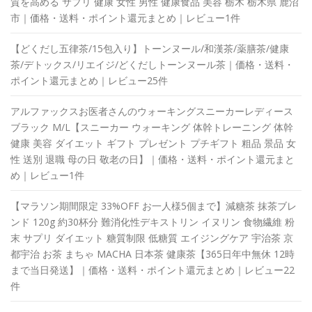
質を高める サプリ 健康 女性 男性 健康食品 美容 栃木 栃木県 鹿沼
市｜価格・送料・ポイント還元まとめ｜レビュー1件
【どくだし五律茶/15包入り】トーンヌール/和漢茶/薬膳茶/健康
茶/デトックス/リエイジ/どくだしトーンヌール茶｜価格・送料・
ポイント還元まとめ｜レビュー25件
アルファックスお医者さんのウォーキングスニーカーレディース
ブラック M/L【スニーカー ウォーキング 体幹トレーニング 体幹
健康 美容 ダイエット ギフト プレゼント プチギフト 粗品 景品 女
性 送別 退職 母の日 敬老の日】｜価格・送料・ポイント還元まと
め｜レビュー1件
【マラソン期間限定 33%OFF お一人様5個まで】減糖茶 抹茶ブレ
ンド 120g 約30杯分 難消化性デキストリン イヌリン 食物繊維 粉
末 サプリ ダイエット 糖質制限 低糖質 エイジングケア 宇治茶 京
都宇治 お茶 まちゃ MACHA 日本茶 健康茶【365日年中無休 12時
まで当日発送】｜価格・送料・ポイント還元まとめ｜レビュー22
件