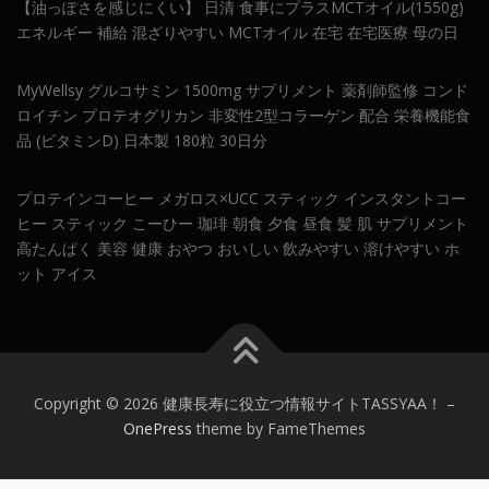
【油っぽさを感じにくい】 日清 食事にプラスMCTオイル(1550g)
エネルギー 補給 混ざりやすい MCTオイル 在宅 在宅医療 母の日
MyWellsy グルコサミン 1500mg サプリメント 薬剤師監修 コンド
ロイチン プロテオグリカン 非変性2型コラーゲン 配合 栄養機能食
品 (ビタミンD) 日本製 180粒 30日分
プロテインコーヒー メガロス×UCC スティック インスタントコー
ヒー スティック こーひー 珈琲 朝食 夕食 昼食 髪 肌 サプリメント
高たんぱく 美容 健康 おやつ おいしい 飲みやすい 溶けやすい ホ
ット アイス
Copyright © 2026 健康長寿に役立つ情報サイトTASSYAA！
–
OnePress
theme by FameThemes