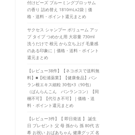
付けビーズ ブルーミングブロッサム
の香り 詰め替え 1810mLx2袋｜価
格・送料・ポイント還元まとめ
サクセス シャンプー ボリューム アッ
プ タイプ つめかえ用 大容量 730ml
洗うだけで 根元 から立ち上げ 毛量感
のある印象に｜価格・送料・ポイント
還元まとめ
【レビュー38件】【ネコポスで送料無
料】■【松浦薬業】【健康食品】バン
ラン根エキス細粒 30包×3（90包）
（ばんらんこん バンランコン）【同
梱不可】【代引き不可】｜価格・送
料・ポイント還元まとめ
【レビュー3件】【 即日発送 】 誕生
日 プレゼント 父 母 孫から 孫 80代 古
希 お祝い おばあちゃん 健康グッズ 名