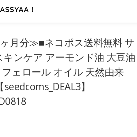
SSYAA！
5ヶ月分≫■ネコポス送料無料 サ
 スキンケア アーモンド油 大豆油
コフェロール オイル 天然由来
【seedcoms_DEAL3】
D0818