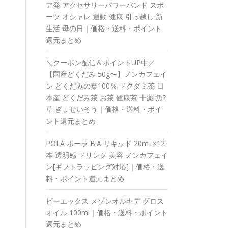
ア発 アクセサリーパワーバンド スポ
ーツ オシャレ 運動 健康 引っ越し 新
生活 母の日｜価格・送料・ポイント
還元まとめ
＼クーポン配信＆ポイントUP中／
【国産どくだみ 50g〜】ノンカフェイ
ン どくだみの葉100％ ドクダミ茶 日
本産 どくだみ茶 お茶 健康茶 十薬 魚?
草 ぎょせいそう｜価格・送料・ポイ
ント還元まとめ
POLA ポーラ B.A リキッド 20mL×12
本 透明感 ドリンク 美容 ノンカフェイ
ン[ギフトラッピング対応]｜価格・送
料・ポイント還元まとめ
ビーエックス メゾンオルキデ グロス
オイル 100ml｜価格・送料・ポイント
還元まとめ