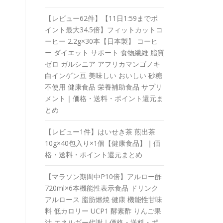
【レビュー62件】【11日1:59までポ
イント最大34.5倍】フィットカットコ
ーヒー 2.2g×30本【日本製】 コーヒ
ー ダイエット サポート 食物繊維 脂質
ゼロ ガルシニア アフリカマンゴノキ
白インゲン豆 美味しい おいしい 砂糖
不使用 健康食品 栄養補助食品 サプリ
メント｜価格・送料・ポイント還元ま
とめ
【レビュー1件】はいせき茶 煎出茶
10g×40包入り×1個【健康食品】｜価
格・送料・ポイント還元まとめ
【マラソン期間中P10倍】アルロー酢
720ml×6本機能性表示食品 ドリンク
アルロース 脂肪燃焼 健康 機能性甘味
料 低カロリー UCP1 酵素酢 りんご果
汁 エネルギー代謝｜価格・送料・ポ