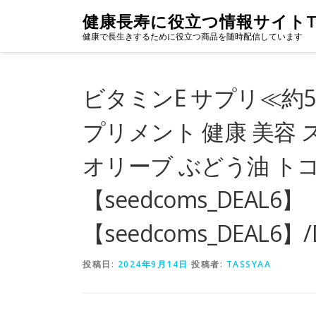
コ
健康長寿に役立つ情報サイトTA
ン
健康で長生きするために役立つ商品を随時配信しています
テ
ン
ツ
へ
ビタミンE サプリ≪約
ス
キ
プリメント 健康 美容
ッ
プ
オリーブ ぶどう油 ト
【seedcoms_DEAL6】
【seedcoms_DEAL6】/
投稿日:
2024年9月14日
投稿者:
TASSYAA