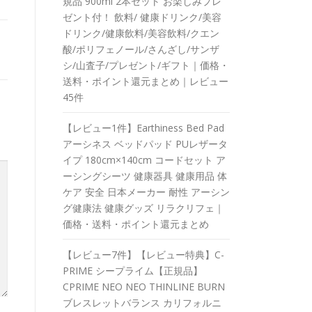
規品 900ml 2本セット お楽しみプレ
ゼント付！ 飲料/ 健康ドリンク/美容
ドリンク/健康飲料/美容飲料/クエン
酸/ポリフェノール/さんざし/サンザ
シ/山査子/プレゼント/ギフト｜価格・
送料・ポイント還元まとめ｜レビュー
45件
【レビュー1件】Earthiness Bed Pad
アーシネス ベッドパッド PUレザータ
イプ 180cm×140cm コードセット ア
ーシングシーツ 健康器具 健康用品 体
ケア 安全 日本メーカー 耐性 アーシン
グ健康法 健康グッズ リラクリフェ｜
価格・送料・ポイント還元まとめ
【レビュー7件】【レビュー特典】C-
PRIME シープライム【正規品】
CPRIME NEO NEO THINLINE BURN
ブレスレットバランス カリフォルニ