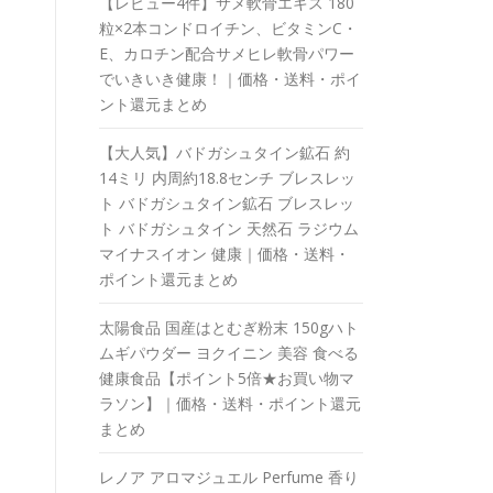
【レビュー4件】サメ軟骨エキス 180
粒×2本コンドロイチン、ビタミンC・
E、カロチン配合サメヒレ軟骨パワー
でいきいき健康！｜価格・送料・ポイ
ント還元まとめ
【大人気】バドガシュタイン鉱石 約
14ミリ 内周約18.8センチ ブレスレッ
ト バドガシュタイン鉱石 ブレスレッ
ト バドガシュタイン 天然石 ラジウム
マイナスイオン 健康｜価格・送料・
ポイント還元まとめ
太陽食品 国産はとむぎ粉末 150gハト
ムギパウダー ヨクイニン 美容 食べる
健康食品【ポイント5倍★お買い物マ
ラソン】｜価格・送料・ポイント還元
まとめ
レノア アロマジュエル Perfume 香り