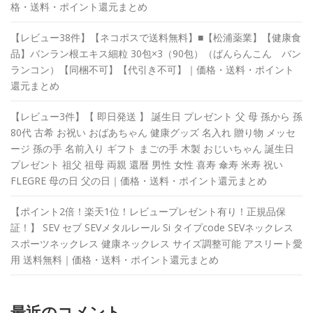
格・送料・ポイント還元まとめ
【レビュー38件】【ネコポスで送料無料】■【松浦薬業】【健康食
品】バンラン根エキス細粒 30包×3（90包）（ばんらんこん バン
ランコン）【同梱不可】【代引き不可】｜価格・送料・ポイント
還元まとめ
【レビュー3件】【 即日発送 】 誕生日 プレゼント 父 母 孫から 孫
80代 古希 お祝い おばあちゃん 健康グッズ 名入れ 贈り物 メッセ
ージ 孫の手 名前入り ギフト まごの手 木製 おじいちゃん 誕生日
プレゼント 祖父 祖母 両親 還暦 男性 女性 喜寿 傘寿 米寿 祝い
FLEGRE 母の日 父の日｜価格・送料・ポイント還元まとめ
【ポイント2倍！楽天1位！レビュープレゼント有り！正規品保
証！】 SEV セブ SEVメタルレール Si タイプcode SEVネックレス
スポーツネックレス 健康ネックレス サイズ調整可能 アスリート愛
用 送料無料｜価格・送料・ポイント還元まとめ
最近のコメント