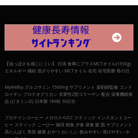
【油っぽさを感じにくい】 日清 食事にプラスMCTオイル(1550g)
エネルギー 補給 混ざりやすい MCTオイル 在宅 在宅医療 母の日
MyWellsy グルコサミン 1500mg サプリメント 薬剤師監修 コンド
ロイチン プロテオグリカン 非変性2型コラーゲン 配合 栄養機能食
品 (ビタミンD) 日本製 180粒 30日分
プロテインコーヒー メガロス×UCC スティック インスタントコー
ヒー スティック こーひー 珈琲 朝食 夕食 昼食 髪 肌 サプリメント
高たんぱく 美容 健康 おやつ おいしい 飲みやすい 溶けやすい ホ