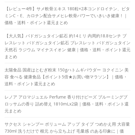
【レビュー4件】サメ軟骨エキス 180粒×2本コンドロイチン、ビタ
ミンC・E、カロチン配合サメヒレ軟骨パワーでいきいき健康！｜
価格・送料・ポイント還元まとめ
【大人気】バドガシュタイン鉱石 約14ミリ 内周約18.8センチ ブ
レスレット バドガシュタイン鉱石 ブレスレット バドガシュタイン
天然石 ラジウム マイナスイオン 健康｜価格・送料・ポイント還元
まとめ
太陽食品 国産はとむぎ粉末 150gハトムギパウダー ヨクイニン 美
容 食べる 健康食品【ポイント5倍★お買い物マラソン】｜価格・
送料・ポイント還元まとめ
レノア アロマジュエル Perfume 香り付けビーズ ブルーミングブ
ロッサムの香り 詰め替え 1810mLx2袋｜価格・送料・ポイント還
元まとめ
サクセス シャンプー ボリューム アップ タイプ つめかえ用 大容量
730ml 洗うだけで 根元 から立ち上げ 毛量感 のある印象に｜価