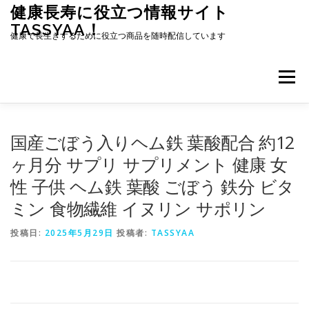
コ
健康長寿に役立つ情報サイト
ン
TASSYAA！
テ
健康で長生きするために役立つ商品を随時配信しています
ン
ツ
へ
メニュー
ス
キ
ッ
プ
国産ごぼう入りヘム鉄 葉酸配合 約12
ヶ月分 サプリ サプリメント 健康 女
性 子供 ヘム鉄 葉酸 ごぼう 鉄分 ビタ
ミン 食物繊維 イヌリン サポリン
投稿日:
2025年5月29日
投稿者:
TASSYAA