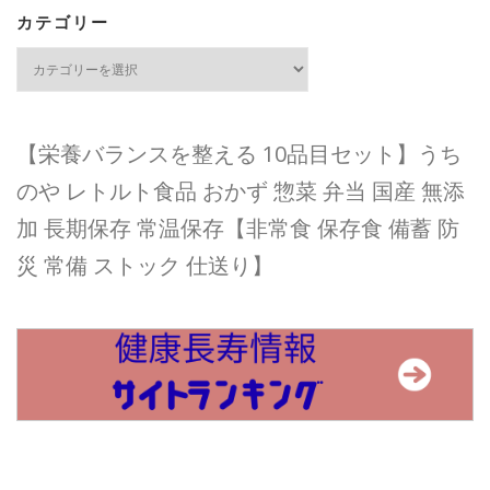
カテゴリー
カ
テ
ゴ
リ
ー
【栄養バランスを整える 10品目セット】うち
のや レトルト食品 おかず 惣菜 弁当 国産 無添
加 長期保存 常温保存【非常食 保存食 備蓄 防
災 常備 ストック 仕送り】