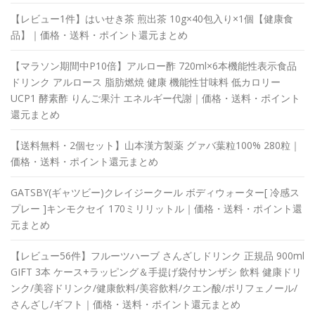
【レビュー1件】はいせき茶 煎出茶 10g×40包入り×1個【健康食
品】｜価格・送料・ポイント還元まとめ
【マラソン期間中P10倍】アルロー酢 720ml×6本機能性表示食品
ドリンク アルロース 脂肪燃焼 健康 機能性甘味料 低カロリー
UCP1 酵素酢 りんご果汁 エネルギー代謝｜価格・送料・ポイント
還元まとめ
【送料無料・2個セット】山本漢方製薬 グァバ葉粒100% 280粒｜
価格・送料・ポイント還元まとめ
GATSBY(ギャツビー)クレイジークール ボディウォーター[ 冷感ス
プレー ]キンモクセイ 170ミリリットル｜価格・送料・ポイント還
元まとめ
【レビュー56件】フルーツハーブ さんざしドリンク 正規品 900ml
GIFT 3本 ケース+ラッピング＆手提げ袋付サンザシ 飲料 健康ドリ
ンク/美容ドリンク/健康飲料/美容飲料/クエン酸/ポリフェノール/
さんざし/ギフト｜価格・送料・ポイント還元まとめ