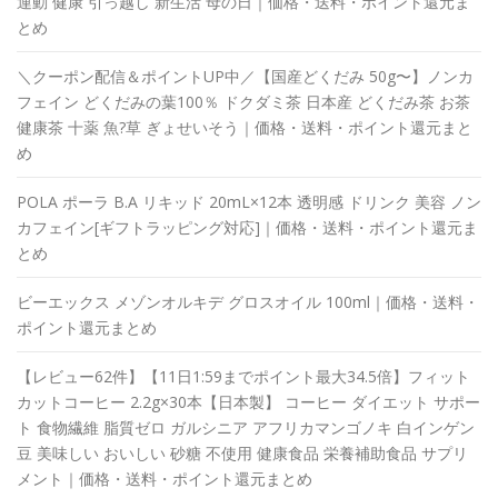
運動 健康 引っ越し 新生活 母の日｜価格・送料・ポイント還元ま
とめ
＼クーポン配信＆ポイントUP中／【国産どくだみ 50g〜】ノンカ
フェイン どくだみの葉100％ ドクダミ茶 日本産 どくだみ茶 お茶
健康茶 十薬 魚?草 ぎょせいそう｜価格・送料・ポイント還元まと
め
POLA ポーラ B.A リキッド 20mL×12本 透明感 ドリンク 美容 ノン
カフェイン[ギフトラッピング対応]｜価格・送料・ポイント還元ま
とめ
ビーエックス メゾンオルキデ グロスオイル 100ml｜価格・送料・
ポイント還元まとめ
【レビュー62件】【11日1:59までポイント最大34.5倍】フィット
カットコーヒー 2.2g×30本【日本製】 コーヒー ダイエット サポー
ト 食物繊維 脂質ゼロ ガルシニア アフリカマンゴノキ 白インゲン
豆 美味しい おいしい 砂糖 不使用 健康食品 栄養補助食品 サプリ
メント｜価格・送料・ポイント還元まとめ