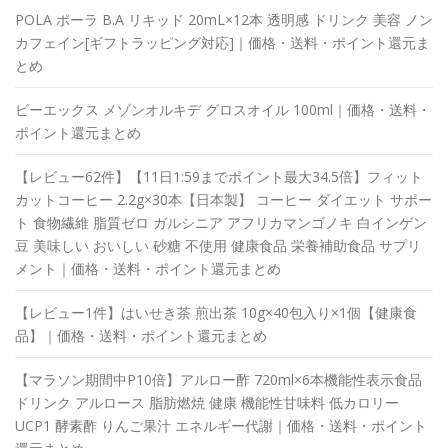
POLA ポーラ B.A リキッド 20mL×12本 透明感 ドリンク 美容 ノン
カフェイン[ギフトラッピング対応]｜価格・送料・ポイント還元ま
とめ
ビーエックス メゾンオルキデ グロスオイル 100ml｜価格・送料・
ポイント還元まとめ
【レビュー62件】【11日1:59までポイント最大34.5倍】フィット
カットコーヒー 2.2g×30本【日本製】 コーヒー ダイエット サポー
ト 食物繊維 脂質ゼロ ガルシニア アフリカマンゴノキ 白インゲン
豆 美味しい おいしい 砂糖 不使用 健康食品 栄養補助食品 サプリ
メント｜価格・送料・ポイント還元まとめ
【レビュー1件】はいせき茶 煎出茶 10g×40包入り×1個【健康食
品】｜価格・送料・ポイント還元まとめ
【マラソン期間中P10倍】アルロー酢 720ml×6本機能性表示食品
ドリンク アルロース 脂肪燃焼 健康 機能性甘味料 低カロリー
UCP1 酵素酢 りんご果汁 エネルギー代謝｜価格・送料・ポイント