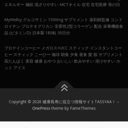
エネルギー 補給 混ざりやすい MCTオイル 在宅 在宅医療 母の日
MyWellsy グルコサミン 1500mg サプリメント 薬剤師監修 コンド
ロイチン プロテオグリカン 非変性2型コラーゲン 配合 栄養機能食
品 (ビタミンD) 日本製 180粒 30日分
プロテインコーヒー メガロス×UCC スティック インスタントコー
ヒー スティック こーひー 珈琲 朝食 夕食 昼食 髪 肌 サプリメント
高たんぱく 美容 健康 おやつ おいしい 飲みやすい 溶けやすい ホ
ット アイス
Copyright © 2026 健康長寿に役立つ情報サイトTASSYAA！
–
OnePress
theme by FameThemes