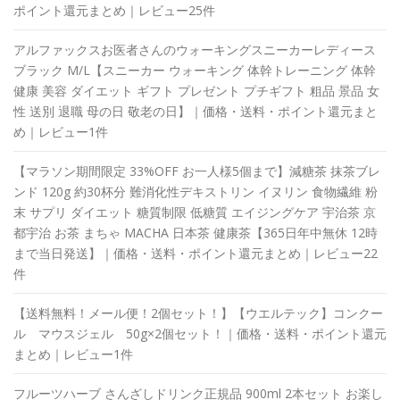
ポイント還元まとめ｜レビュー25件
アルファックスお医者さんのウォーキングスニーカーレディース
ブラック M/L【スニーカー ウォーキング 体幹トレーニング 体幹
健康 美容 ダイエット ギフト プレゼント プチギフト 粗品 景品 女
性 送別 退職 母の日 敬老の日】｜価格・送料・ポイント還元まと
め｜レビュー1件
【マラソン期間限定 33%OFF お一人様5個まで】減糖茶 抹茶ブレ
ンド 120g 約30杯分 難消化性デキストリン イヌリン 食物繊維 粉
末 サプリ ダイエット 糖質制限 低糖質 エイジングケア 宇治茶 京
都宇治 お茶 まちゃ MACHA 日本茶 健康茶【365日年中無休 12時
まで当日発送】｜価格・送料・ポイント還元まとめ｜レビュー22
件
【送料無料！メール便！2個セット！】【ウエルテック】コンクー
ル マウスジェル 50g×2個セット！｜価格・送料・ポイント還元
まとめ｜レビュー1件
フルーツハーブ さんざしドリンク正規品 900ml 2本セット お楽し