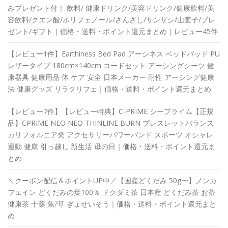
みプレゼント付！ 飲料/ 健康ドリンク/美容ドリンク/健康飲料/美
容飲料/クエン酸/ポリフェノール/さんざし/サンザシ/山査子/プレ
ゼント/ギフト｜価格・送料・ポイント還元まとめ｜レビュー45件
【レビュー1件】Earthiness Bed Pad アーシネス ベッドパッド PU
レザータイプ 180cm×140cm コードセット アーシングシーツ 健
康器具 健康用品 体 ケア 安全 日本メーカー 耐性 アーシング健康
法 健康グッズ リラクリフェ｜価格・送料・ポイント還元まとめ
【レビュー7件】【レビュー特典】C-PRIME シープライム【正規
品】CPRIME NEO NEO THINLINE BURN ブレスレットバランス
カリフォルニア発 アクセサリーパワーバンド スポーツ オシャレ
運動 健康 引っ越し 新生活 母の日｜価格・送料・ポイント還元ま
とめ
＼クーポン配信＆ポイントUP中／【国産どくだみ 50g〜】ノンカ
フェイン どくだみの葉100％ ドクダミ茶 日本産 どくだみ茶 お茶
健康茶 十薬 魚?草 ぎょせいそう｜価格・送料・ポイント還元まと
め