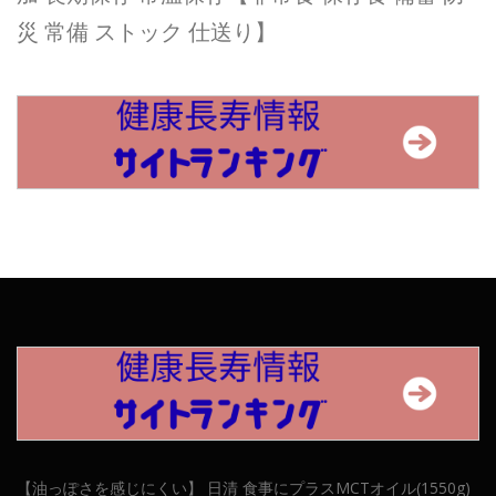
災 常備 ストック 仕送り】
【油っぽさを感じにくい】 日清 食事にプラスMCTオイル(1550g)