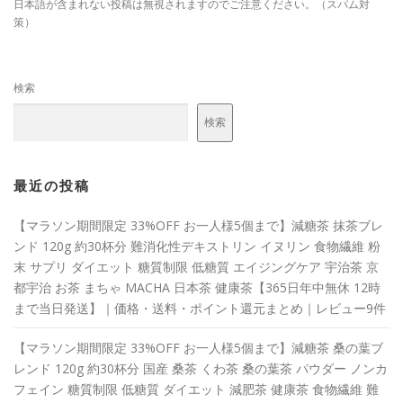
日本語が含まれない投稿は無視されますのでご注意ください。（スパム対
策）
検索
検索
最近の投稿
【マラソン期間限定 33%OFF お一人様5個まで】減糖茶 抹茶ブレ
ンド 120g 約30杯分 難消化性デキストリン イヌリン 食物繊維 粉
末 サプリ ダイエット 糖質制限 低糖質 エイジングケア 宇治茶 京
都宇治 お茶 まちゃ MACHA 日本茶 健康茶【365日年中無休 12時
まで当日発送】｜価格・送料・ポイント還元まとめ｜レビュー9件
【マラソン期間限定 33%OFF お一人様5個まで】減糖茶 桑の葉ブ
レンド 120g 約30杯分 国産 桑茶 くわ茶 桑の葉茶 パウダー ノンカ
フェイン 糖質制限 低糖質 ダイエット 減肥茶 健康茶 食物繊維 難