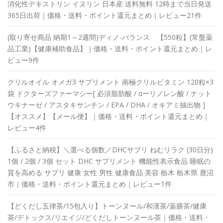
消化性デキストリン イヌリン 日本産 送料無料 12時まで当日発送
365日出荷｜価格・送料・ポイント還元まとめ｜レビュー21件
(取り寄せ商品 納期1～2週間)ディノ-バランス 【550粒】(常盤薬
品工業)【健康補助食品】｜価格・送料・ポイント還元まとめ｜レ
ビュー9件
クリルオイル オメガ3 サプリメント 南極クリルビタミン 120粒×3
袋 ドクターズファーマシー[ 必須脂肪酸 / αーリノレン酸 / ナット
ウキナーゼ / アスタキサンチン / EPA / DHA / オキアミ抽出物 ]
【オススメ】【メール便】｜価格・送料・ポイント還元まとめ｜
レビュー4件
【ふるさと納税】＼選べる個数／DHCサプリ ねむリラク (30日分)
1個 / 2個 / 3個 セット DHC サプリメント 機能性表示食品 睡眠の
質を高める サプリ 健康 女性 男性 健康食品 美容 栃木 栃木県 鹿沼
市｜価格・送料・ポイント還元まとめ｜レビュー1件
【どくだし五律茶/15包入り】トーンヌール/和漢茶/薬膳茶/健康
茶/デトックス/リエイジ/どくだしトーンヌール茶｜価格・送料・