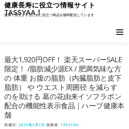
コ
健康長寿に役立つ情報サイト
ン
TASSYAA！
テ
健康で長生きするために役立つ商品を随時配信しています
ン
ツ
へ
メニュー
ス
キ
ッ
プ
最大1,920円OFF！ 楽天スーパーSALE
限定！ /脂肪減少源EX / 肥満気味な方
の 体重 お腹の脂肪（内臓脂肪と皮下
脂肪） や ウエスト周囲径 を減らす
のを助ける 葛の花由来イソフラボン
配合の機能性表示食品｜ハーブ健康本
舗
投稿日:
2025年3月2日
投稿者:
TASSYAA