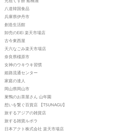
元祖くず餅 船橋屋
八道韓国食品
兵庫県伊丹市
創造生活館
卸売のEiEi 楽天市場店
古今東西屋
天六なごみ楽天市場店
奈良県橿原市
女神のウキウキ習慣
姫路流通センター
家庭の達人
岡山県岡山市
巣鴨のお茶屋さん 山年園
想いを繋ぐ百貨店 【TSUNAGU】
旅するアジアの雑貨店
旅する雑貨ルポラ
日本アクト株式会社 楽天市場店