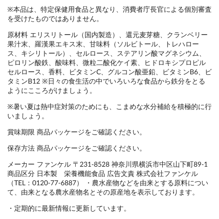
※本品は、特定保健用食品と異なり、消費者庁長官による個別審査
を受けたものではありません。
原材料 エリスリトール（国内製造）、還元麦芽糖、クランベリー
果汁末、羅漢果エキス末、甘味料（ソルビトール、トレハロー
ス、キシリトール）、セルロース、ステアリン酸マグネシウム、
ピロリン酸鉄、酸味料、微粒二酸化ケイ素、ヒドロキシプロピル
セルロース、香料、ビタミンC、グルコン酸亜鉛、ビタミンB6、ビ
タミンB12 ※日々の食生活の中でいろいろな食品から鉄分をとる
ようにこころがけましょう。
※暑い夏は熱中症対策のためにも、こまめな水分補給を積極的に行
いましょう。
賞味期限 商品パッケージをご確認ください。
保存方法 商品パッケージをご確認ください。
メーカー ファンケル 〒231-8528 神奈川県横浜市中区山下町89-1
商品区分 日本製 栄養機能食品 広告文責 株式会社ファンケル
（TEL：0120-77-6887） ・農水産物などを由来とする原料につい
て、由来となる農水産物名とその原産地を表示しております。
・定期的に最新情報に更新しています。