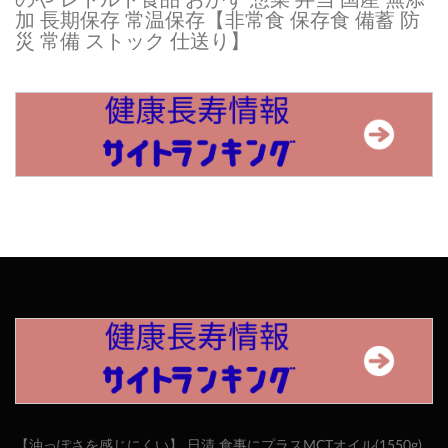
加 長期保存 常温保存【非常食 保存食 備蓄 防
災 常備 ストック 仕送り】
【油っぽさを感じにくい】 日清 食事にプラスMCTオイル(1550g)