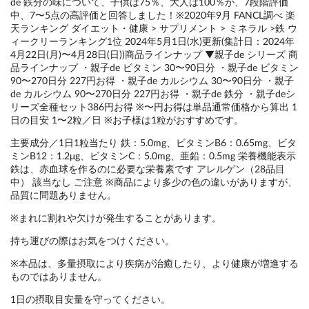
de 鉄分の味について、子供は75％、大人は100％が、7段階評価
中、7〜5点の高評価と回答しました！※2020年9月 FANCL調べ 楽
天ランキング ダイエット・健康 > サプリメント > ミネラル >鉄 ウ
ィークリーランキング1位 2024年5月1日(水)更新(集計日：2024年
4月22日(月)〜4月28日(日))商品ラインナップ ▼親子de シリーズ 商
品ラインナップ ・親子de ビタミン 30〜90日分 ・親子de ビタミン
90〜270日分 227円お得 ・親子de カルシウム 30〜90日分 ・親子
de カルシウム 90〜270日分 227円お得 ・親子de 鉄分 ・親子deシ
リーズ全種セット386円お得 ※〜円お得は単品通常価格から算出 1
日の目安 1〜2粒／日 ※お子様は1粒がおすすめです。
主要成分／1日1粒当たり 鉄：5.0mg、ビタミンB6：0.65mg、ビタ
ミンB12：1.2μg、ビタミンC：5.0mg、亜鉛：0.5mg 栄養機能表示
鉄は、赤血球を作るのに必要な栄養素です アレルゲン（28品目
中） 該当なし ご注意 ※商品により多少の色の違いがありますが、
品質に問題ありません。
※まれに割れや欠けが発生することがあります。
持ち運びの際はお気をつけください。
※本品は、多量摂取により疾病が治癒したり、より健康が増進する
ものではありません。
1日の摂取目安量を守ってください。