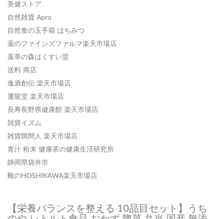
美健ストア
自然雑貨 Apro
自然食の玉手箱 はちみつ
薬のファインズファルマ楽天市場店
薬草の森はくすい堂
送料 商店
逸酒創伝 楽天市場店
運龍堂 楽天市場店
長寿長野県健康館 楽天市場店
雑貨イズム
雑貨隙間人 楽天市場店
青汁 粉末 健康茶の健康生活研究所
静岡県袋井市
靴のHOSHIKAWA楽天市場店
【栄養バランスを整える 10品目セット】うち
のや レトルト食品 おかず 惣菜 弁当 国産 無添