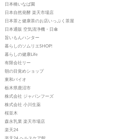
日本橋いなば園
日本自然発酵 楽天市場店
日本茶と健康茶のお店いっぷく茶屋
日本通販 空気清浄機・日傘
旨いもんハンター
暮らしのソムリエSHOP!
暮らしの健康Life
有限会社リー
朝の目覚めショップ
東和バイオ
栃木県鹿沼市
株式会社 ジャパンフーズ
株式会社 小川生薬
桜並木
森永乳業 楽天市場店
楽天24
楽天24 ヘルスケア館