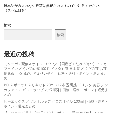
日本語が含まれない投稿は無視されますのでご注意ください。
（スパム対策）
検索
検索
最近の投稿
＼クーポン配信＆ポイントUP中／【国産どくだみ 50g〜】ノンカ
フェイン どくだみの葉100％ ドクダミ茶 日本産 どくだみ茶 お茶
健康茶 十薬 魚?草 ぎょせいそう｜価格・送料・ポイント還元まと
め
POLA ポーラ B.A リキッド 20mL×12本 透明感 ドリンク 美容 ノン
カフェイン[ギフトラッピング対応]｜価格・送料・ポイント還元ま
とめ
ビーエックス メゾンオルキデ グロスオイル 100ml｜価格・送料・
ポイント還元まとめ
【レビュー62件】【11日1:59までポイント最大34.5倍】フィット