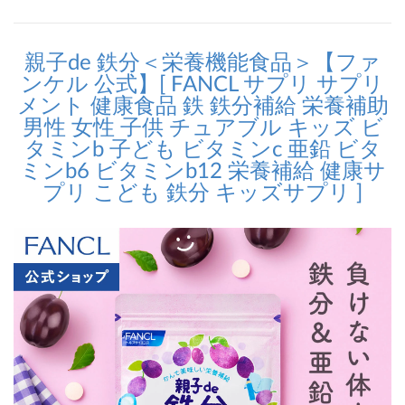
親子de 鉄分＜栄養機能食品＞【ファ
ンケル 公式】[ FANCL サプリ サプリ
メント 健康食品 鉄 鉄分補給 栄養補助
男性 女性 子供 チュアブル キッズ ビ
タミンb 子ども ビタミンc 亜鉛 ビタ
ミンb6 ビタミンb12 栄養補給 健康サ
プリ こども 鉄分 キッズサプリ ]