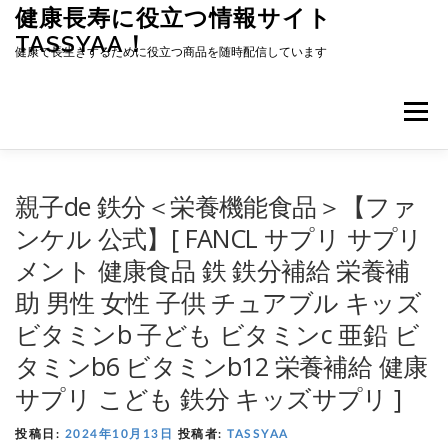
コ
健康長寿に役立つ情報サイト
ン
TASSYAA！
テ
健康で長生きするために役立つ商品を随時配信しています
ン
ツ
へ
メニュ
ス
キ
ッ
プ
親子de 鉄分＜栄養機能食品＞【ファ
ンケル 公式】[ FANCL サプリ サプリ
メント 健康食品 鉄 鉄分補給 栄養補
助 男性 女性 子供 チュアブル キッズ
ビタミンb 子ども ビタミンc 亜鉛 ビ
タミンb6 ビタミンb12 栄養補給 健康
サプリ こども 鉄分 キッズサプリ ]
投稿日:
2024年10月13日
投稿者:
TASSYAA