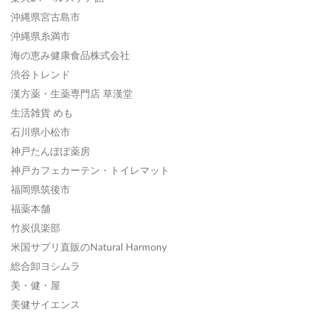
沖縄県宮古島市
沖縄県糸満市
海の恵み健康食品株式会社
渋谷トレンド
漢方薬・生薬専門店 草漢堂
生活雑貨 めも
石川県小松市
神戸たんぽぽ薬房
神戸カフェカーテン・トイレマット
福岡県筑後市
福薬本舗
竹炭倶楽部
米国サプリ直販のNatural Harmony
総合卸ヨシムラ
美・健・屋
美健サイエンス