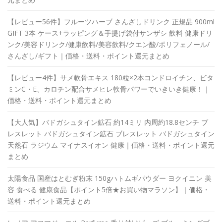
【レビュー56件】フルーツハーブ さんざしドリンク 正規品 900ml
GIFT 3本 ケース+ラッピング＆手提げ袋付サンザシ 飲料 健康ドリ
ンク/美容ドリンク/健康飲料/美容飲料/クエン酸/ポリフェノール/
さんざし/ギフト｜価格・送料・ポイント還元まとめ
【レビュー4件】サメ軟骨エキス 180粒×2本コンドロイチン、ビタ
ミンC・E、カロチン配合サメヒレ軟骨パワーでいきいき健康！｜
価格・送料・ポイント還元まとめ
【大人気】バドガシュタイン鉱石 約14ミリ 内周約18.8センチ ブ
レスレット バドガシュタイン鉱石 ブレスレット バドガシュタイン
天然石 ラジウム マイナスイオン 健康｜価格・送料・ポイント還元
まとめ
太陽食品 国産はとむぎ粉末 150gハトムギパウダー ヨクイニン 美
容 食べる 健康食品【ポイント5倍★お買い物マラソン】｜価格・
送料・ポイント還元まとめ