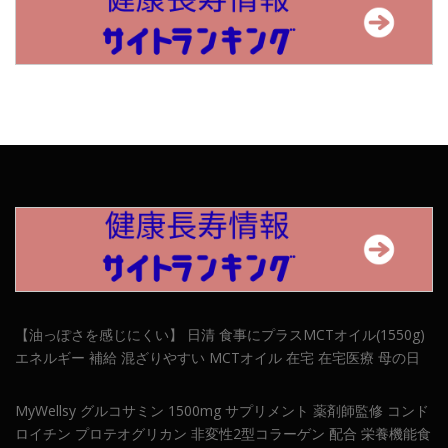
【油っぽさを感じにくい】 日清 食事にプラスMCTオイル(1550g)
エネルギー 補給 混ざりやすい MCTオイル 在宅 在宅医療 母の日
MyWellsy グルコサミン 1500mg サプリメント 薬剤師監修 コンド
ロイチン プロテオグリカン 非変性2型コラーゲン 配合 栄養機能食