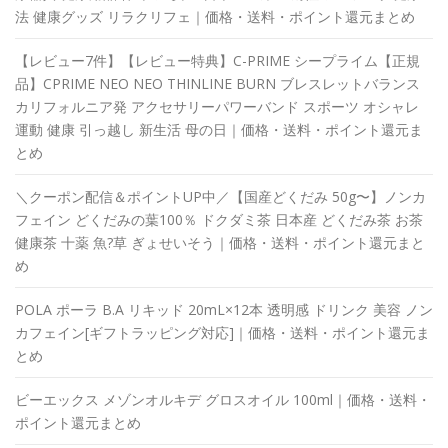
法 健康グッズ リラクリフェ｜価格・送料・ポイント還元まとめ
【レビュー7件】【レビュー特典】C-PRIME シープライム【正規
品】CPRIME NEO NEO THINLINE BURN ブレスレットバランス
カリフォルニア発 アクセサリーパワーバンド スポーツ オシャレ
運動 健康 引っ越し 新生活 母の日｜価格・送料・ポイント還元ま
とめ
＼クーポン配信＆ポイントUP中／【国産どくだみ 50g〜】ノンカ
フェイン どくだみの葉100％ ドクダミ茶 日本産 どくだみ茶 お茶
健康茶 十薬 魚?草 ぎょせいそう｜価格・送料・ポイント還元まと
め
POLA ポーラ B.A リキッド 20mL×12本 透明感 ドリンク 美容 ノン
カフェイン[ギフトラッピング対応]｜価格・送料・ポイント還元ま
とめ
ビーエックス メゾンオルキデ グロスオイル 100ml｜価格・送料・
ポイント還元まとめ