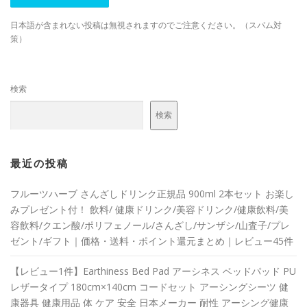
日本語が含まれない投稿は無視されますのでご注意ください。（スパム対
策）
検索
検索
最近の投稿
フルーツハーブ さんざしドリンク正規品 900ml 2本セット お楽し
みプレゼント付！ 飲料/ 健康ドリンク/美容ドリンク/健康飲料/美
容飲料/クエン酸/ポリフェノール/さんざし/サンザシ/山査子/プレ
ゼント/ギフト｜価格・送料・ポイント還元まとめ｜レビュー45件
【レビュー1件】Earthiness Bed Pad アーシネス ベッドパッド PU
レザータイプ 180cm×140cm コードセット アーシングシーツ 健
康器具 健康用品 体 ケア 安全 日本メーカー 耐性 アーシング健康