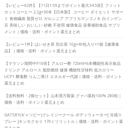
【レビュー62件】【11日1:59までポイント最大34.5倍】フィット
カットコーヒー 2.2g×30本【日本製】 コーヒー ダイエット サポー
ト 食物繊維 脂質ゼロ ガルシニア アフリカマンゴノキ 白インゲン
豆 美味しい おいしい 砂糖 不使用 健康食品 栄養補助食品 サプリ
メント｜価格・送料・ポイント還元まとめ
【レビュー1件】はいせき茶 煎出茶 10g×40包入り×1個【健康食
品】｜価格・送料・ポイント還元まとめ
【マラソン期間中P10倍】アルロー酢 720ml×6本機能性表示食品
ドリンク アルロース 脂肪燃焼 健康 機能性甘味料 低カロリー
UCP1 酵素酢 りんご果汁 エネルギー代謝｜価格・送料・ポイント
還元まとめ
【送料無料・2個セット】山本漢方製薬 グァバ葉粒100% 280粒｜
価格・送料・ポイント還元まとめ
GATSBY(ギャツビー)クレイジークール ボディウォーター[ 冷感ス
プレー ]キンモクセイ 170ミリリットル｜価格・送料・ポイント還
元まとめ