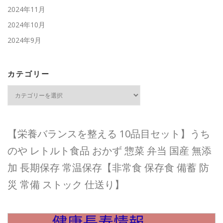
2024年11月
2024年10月
2024年9月
カテゴリー
カ
テ
ゴ
リ
ー
【栄養バランスを整える 10品目セット】うち
のや レトルト食品 おかず 惣菜 弁当 国産 無添
加 長期保存 常温保存【非常食 保存食 備蓄 防
災 常備 ストック 仕送り】