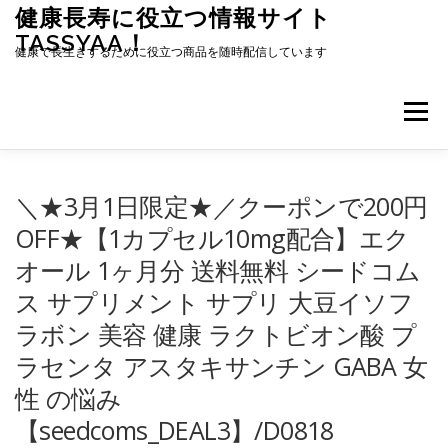
コ
健康長寿に役立つ情報サイト
ン
TASSYAA！
テ
健康で長生きするために役立つ商品を随時配信しています
ン
ツ
へ
メニュー
ス
キ
ッ
プ
＼★3月1日限定★／クーポンで200円
OFF★【1カプセル10mg配合】エク
オール 1ヶ月分 送料無料 シードコム
ス サプリメント サプリ 大豆イソフ
ラボン 美容 健康 ラクトビオン酸 プ
ラセンタ アスタキサンチン GABA 女
性 の悩み
【seedcoms_DEAL3】/D0818