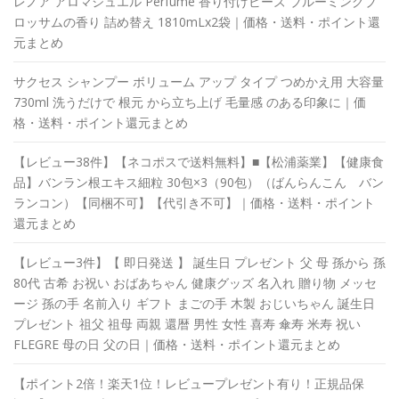
レノア アロマジュエル Perfume 香り付けビーズ ブルーミングブ
ロッサムの香り 詰め替え 1810mLx2袋｜価格・送料・ポイント還
元まとめ
サクセス シャンプー ボリューム アップ タイプ つめかえ用 大容量
730ml 洗うだけで 根元 から立ち上げ 毛量感 のある印象に｜価
格・送料・ポイント還元まとめ
【レビュー38件】【ネコポスで送料無料】■【松浦薬業】【健康食
品】バンラン根エキス細粒 30包×3（90包）（ばんらんこん バン
ランコン）【同梱不可】【代引き不可】｜価格・送料・ポイント
還元まとめ
【レビュー3件】【 即日発送 】 誕生日 プレゼント 父 母 孫から 孫
80代 古希 お祝い おばあちゃん 健康グッズ 名入れ 贈り物 メッセ
ージ 孫の手 名前入り ギフト まごの手 木製 おじいちゃん 誕生日
プレゼント 祖父 祖母 両親 還暦 男性 女性 喜寿 傘寿 米寿 祝い
FLEGRE 母の日 父の日｜価格・送料・ポイント還元まとめ
【ポイント2倍！楽天1位！レビュープレゼント有り！正規品保