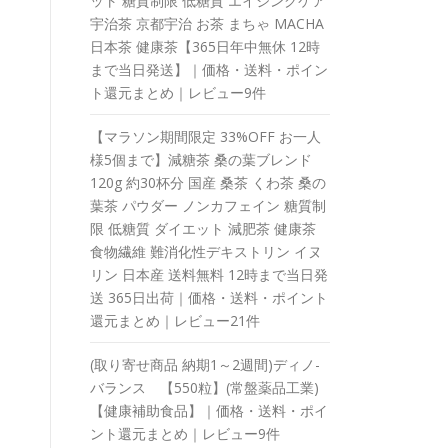
ット 糖質制限 低糖質 エイジングケア
宇治茶 京都宇治 お茶 まちゃ MACHA
日本茶 健康茶【365日年中無休 12時
まで当日発送】｜価格・送料・ポイン
ト還元まとめ｜レビュー9件
【マラソン期間限定 33%OFF お一人
様5個まで】減糖茶 桑の葉ブレンド
120g 約30杯分 国産 桑茶 くわ茶 桑の
葉茶 パウダー ノンカフェイン 糖質制
限 低糖質 ダイエット 減肥茶 健康茶
食物繊維 難消化性デキストリン イヌ
リン 日本産 送料無料 12時まで当日発
送 365日出荷｜価格・送料・ポイント
還元まとめ｜レビュー21件
(取り寄せ商品 納期1～2週間)ディノ-
バランス 【550粒】(常盤薬品工業)
【健康補助食品】｜価格・送料・ポイ
ント還元まとめ｜レビュー9件