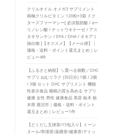
クリルオイル オメガ3 サプリメント
南極クリルビタミン 120粒×3袋 ドク
ターズファーマシー[ 必須脂肪酸 / αー
リノレン酸 / ナットウキナーゼ / アス
タキサンチン / EPA / DHA / オキアミ
抽出物 ]【オススメ】【メール便】｜
価格・送料・ポイント還元まとめ｜レ
ビュー4件
【ふるさと納税】＼選べる個数／DHC
サプリ ねむリラク (30日分) 1個 / 2個
/ 3個 セット DHC サプリメント 機能
性表示食品 睡眠の質を高める サプリ
健康 女性 男性 健康食品 美容 栃木 栃
木県 鹿沼市｜価格・送料・ポイント
還元まとめ｜レビュー1件
【どくだし五律茶/15包入り】トーン
ヌール/和漢茶/薬膳茶/健康茶/デトッ