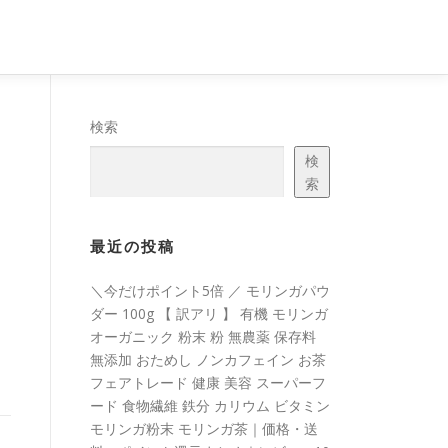
検索
検
索
最近の投稿
コ
＼今だけポイント5倍 ／ モリンガパウ
ダー 100g 【 訳アリ 】 有機 モリンガ
オーガニック 粉末 粉 無農薬 保存料
無添加 おためし ノンカフェイン お茶
フェアトレード 健康 美容 スーパーフ
ード 食物繊維 鉄分 カリウム ビタミン
モリンガ粉末 モリンガ茶｜価格・送