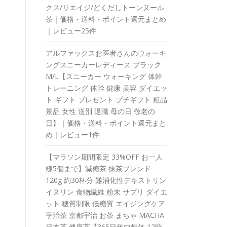
クス/リエイジ/どくだしトーンヌール
茶｜価格・送料・ポイント還元まとめ
｜レビュー25件
アルファックスお医者さんのウォーキ
ングスニーカーレディース ブラック
M/L【スニーカー ウォーキング 体幹
トレーニング 体幹 健康 美容 ダイエッ
ト ギフト プレゼント プチギフト 粗品
景品 女性 送別 退職 母の日 敬老の
日】｜価格・送料・ポイント還元まと
め｜レビュー1件
【マラソン期間限定 33%OFF お一人
様5個まで】減糖茶 抹茶ブレンド
120g 約30杯分 難消化性デキストリン
イヌリン 食物繊維 粉末 サプリ ダイエ
ット 糖質制限 低糖質 エイジングケア
宇治茶 京都宇治 お茶 まちゃ MACHA
日本茶 健康茶【365日年中無休 12時