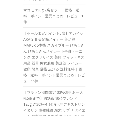
マコモ 190g 2袋セット｜価格・送
料・ポイント還元まとめ｜レビュー1
件
【セール限定ポイント5倍】アカイシ
AKAISHI 美足筋メイカー 美足筋
MAKER 5本指 スカイブルー びあしき
ん びあしきんメイカー下半身トーニ
ング エクササイズ 美脚 フィットネス
用品 器具 男女兼用 美足筋 メイカー
健康 簡単 足指 広げる 送料無料｜価
格・送料・ポイント還元まとめ｜レビ
ュー55件
【マラソン期間限定 33%OFF お一人
様5個まで】減糖茶 抹茶ブレンド
120g 約30杯分 難消化性デキストリン
イヌリン 食物繊維 粉末 サプリ ダイエ