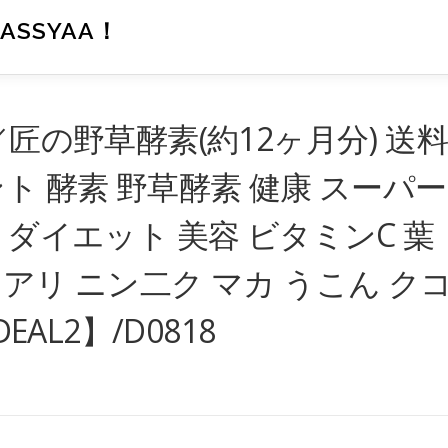
SSYAA！
／匠の野草酵素(約12ヶ月分) 送料
ト 酵素 野草酵素 健康 スーパー
 ダイエット 美容 ビタミンC 葉
アリ ニン二ク マカ うこん ク
EAL2】/D0818