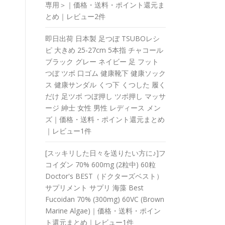
専用＞｜価格・送料・ポイント還元ま
とめ｜レビュー2件
即日出荷 日本製 足つぼ TSUBOレシ
ピ 大きめ 25-27cm 5本指 チャコール
ブラック グレー ネイビー 足 フット
つぼ ツボ 口ゴム 健康靴下 健康ソック
ス 健康サンダル くつ下 くつした 履く
だけ 足ツボ つぼ押し ツボ押し マッサ
ージ 紳士 女性 男性 レディース メン
ズ｜価格・送料・ポイント還元まとめ
｜レビュー1件
[スッキリした日々を送りたい方に♪]フ
コイダン 70% 600mg (2粒中) 60粒
Doctor's BEST（ドクターズベスト）
サプリメント サプリ 海藻 Best
Fucoidan 70% (300mg) 60VC (Brown
Marine Algae)｜価格・送料・ポイン
ト還元まとめ｜レビュー1件