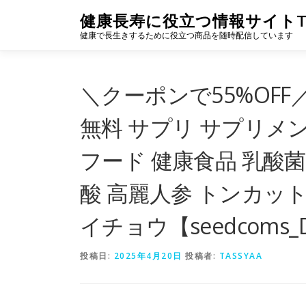
コ
健康長寿に役立つ情報サイトTA
ン
健康で長生きするために役立つ商品を随時配信しています
テ
ン
ツ
へ
＼クーポンで55%OFF
ス
キ
無料 サプリ サプリメン
ッ
プ
フード 健康食品 乳酸菌
酸 高麗人参 トンカット
イチョウ【seedcoms_D
投稿日:
2025年4月20日
投稿者:
TASSYAA