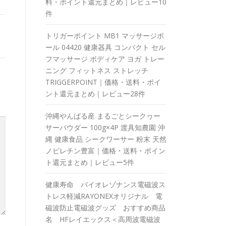
料・ポイント還元まとめ｜レビュー10
件
トリガーポイント MB1 マッサージボ
ール 04420 健康器具 コンパクト セル
フマッサージ ボディケア ヨガ トレー
ニング フィットネス ストレッチ
TRIGGERPOINT｜価格・送料・ポイ
ント還元まとめ｜レビュー28件
沖縄やんばる産 まるごとシークヮー
サーパウダー 100g×4P 渡具知農園 沖
縄 健康食品 シークワーサー 粉末 天然
ノビレチン豊富｜価格・送料・ポイン
ト還元まとめ｜レビュー5件
健康寿命 バイオレゾナンス電磁波ス
トレス軽減RAYONEXオリジナル 電
磁波防止電磁波グッズ おすすめ商品
名 HFレイエックス＜高周波電磁波