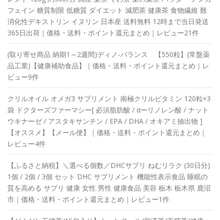
フェイン 糖質制限 低糖質 ダイエット 減肥茶 健康茶 食物繊維 難
消化性デキストリン イヌリン 日本産 送料無料 12時まで当日発送
365日出荷｜価格・送料・ポイント還元まとめ｜レビュー21件
(取り寄せ商品 納期1～2週間)ディノ-バランス 【550粒】(常盤薬
品工業)【健康補助食品】｜価格・送料・ポイント還元まとめ｜レ
ビュー9件
クリルオイル オメガ3 サプリメント 南極クリルビタミン 120粒×3
袋 ドクターズファーマシー[ 必須脂肪酸 / αーリノレン酸 / ナット
ウキナーゼ / アスタキサンチン / EPA / DHA / オキアミ抽出物 ]
【オススメ】【メール便】｜価格・送料・ポイント還元まとめ｜
レビュー4件
【ふるさと納税】＼選べる個数／DHCサプリ ねむリラク (30日分)
1個 / 2個 / 3個 セット DHC サプリメント 機能性表示食品 睡眠の
質を高める サプリ 健康 女性 男性 健康食品 美容 栃木 栃木県 鹿沼
市｜価格・送料・ポイント還元まとめ｜レビュー1件