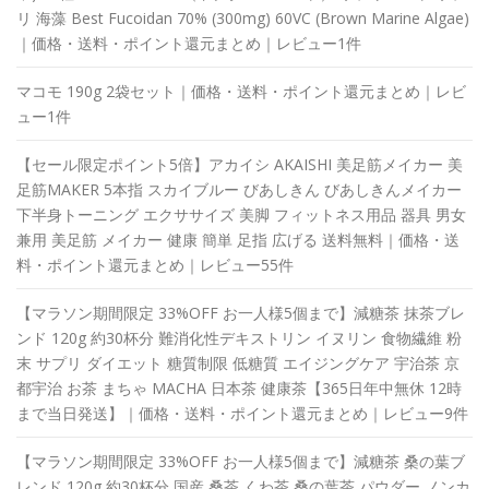
リ 海藻 Best Fucoidan 70% (300mg) 60VC (Brown Marine Algae)
｜価格・送料・ポイント還元まとめ｜レビュー1件
マコモ 190g 2袋セット｜価格・送料・ポイント還元まとめ｜レビ
ュー1件
【セール限定ポイント5倍】アカイシ AKAISHI 美足筋メイカー 美
足筋MAKER 5本指 スカイブルー びあしきん びあしきんメイカー
下半身トーニング エクササイズ 美脚 フィットネス用品 器具 男女
兼用 美足筋 メイカー 健康 簡単 足指 広げる 送料無料｜価格・送
料・ポイント還元まとめ｜レビュー55件
【マラソン期間限定 33%OFF お一人様5個まで】減糖茶 抹茶ブレ
ンド 120g 約30杯分 難消化性デキストリン イヌリン 食物繊維 粉
末 サプリ ダイエット 糖質制限 低糖質 エイジングケア 宇治茶 京
都宇治 お茶 まちゃ MACHA 日本茶 健康茶【365日年中無休 12時
まで当日発送】｜価格・送料・ポイント還元まとめ｜レビュー9件
【マラソン期間限定 33%OFF お一人様5個まで】減糖茶 桑の葉ブ
レンド 120g 約30杯分 国産 桑茶 くわ茶 桑の葉茶 パウダー ノンカ