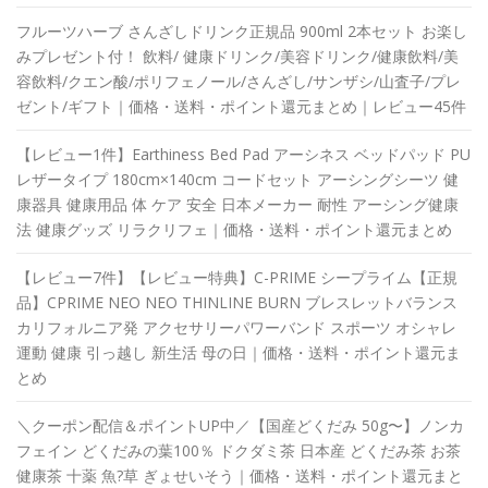
フルーツハーブ さんざしドリンク正規品 900ml 2本セット お楽し
みプレゼント付！ 飲料/ 健康ドリンク/美容ドリンク/健康飲料/美
容飲料/クエン酸/ポリフェノール/さんざし/サンザシ/山査子/プレ
ゼント/ギフト｜価格・送料・ポイント還元まとめ｜レビュー45件
【レビュー1件】Earthiness Bed Pad アーシネス ベッドパッド PU
レザータイプ 180cm×140cm コードセット アーシングシーツ 健
康器具 健康用品 体 ケア 安全 日本メーカー 耐性 アーシング健康
法 健康グッズ リラクリフェ｜価格・送料・ポイント還元まとめ
【レビュー7件】【レビュー特典】C-PRIME シープライム【正規
品】CPRIME NEO NEO THINLINE BURN ブレスレットバランス
カリフォルニア発 アクセサリーパワーバンド スポーツ オシャレ
運動 健康 引っ越し 新生活 母の日｜価格・送料・ポイント還元ま
とめ
＼クーポン配信＆ポイントUP中／【国産どくだみ 50g〜】ノンカ
フェイン どくだみの葉100％ ドクダミ茶 日本産 どくだみ茶 お茶
健康茶 十薬 魚?草 ぎょせいそう｜価格・送料・ポイント還元まと