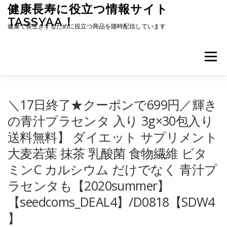
コ
健康長寿に役立つ情報サイト
ン
TASSYAA！
テ
健康で長生きするために役立つ商品を随時配信しています
ン
ツ
へ
メニュー
ス
キ
ッ
プ
＼17日終了★クーポンで699円／輝き
の青汁プラセンタ 入り 3g×30包入り
送料無料】 ダイエット サプリメント
大麦若葉 抹茶 乳酸菌 食物繊維 ビタ
ミンC カルシウム だけでなく 青汁プ
ラセンタも【2020summer】
【seedcoms_DEAL4】/D0818【SDW4
】