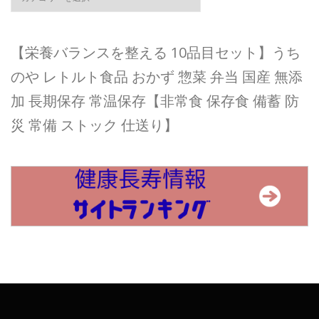
テ
ゴ
リ
ー
【栄養バランスを整える 10品目セット】うち
のや レトルト食品 おかず 惣菜 弁当 国産 無添
加 長期保存 常温保存【非常食 保存食 備蓄 防
災 常備 ストック 仕送り】