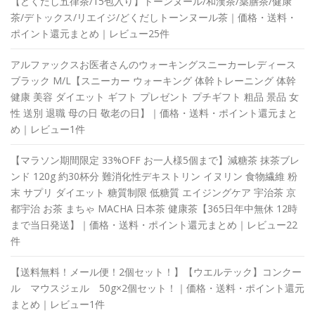
【どくだし五律茶/15包入り】トーンヌール/和漢茶/薬膳茶/健康
茶/デトックス/リエイジ/どくだしトーンヌール茶｜価格・送料・
ポイント還元まとめ｜レビュー25件
アルファックスお医者さんのウォーキングスニーカーレディース
ブラック M/L【スニーカー ウォーキング 体幹トレーニング 体幹
健康 美容 ダイエット ギフト プレゼント プチギフト 粗品 景品 女
性 送別 退職 母の日 敬老の日】｜価格・送料・ポイント還元まと
め｜レビュー1件
【マラソン期間限定 33%OFF お一人様5個まで】減糖茶 抹茶ブレ
ンド 120g 約30杯分 難消化性デキストリン イヌリン 食物繊維 粉
末 サプリ ダイエット 糖質制限 低糖質 エイジングケア 宇治茶 京
都宇治 お茶 まちゃ MACHA 日本茶 健康茶【365日年中無休 12時
まで当日発送】｜価格・送料・ポイント還元まとめ｜レビュー22
件
【送料無料！メール便！2個セット！】【ウエルテック】コンクー
ル マウスジェル 50g×2個セット！｜価格・送料・ポイント還元
まとめ｜レビュー1件