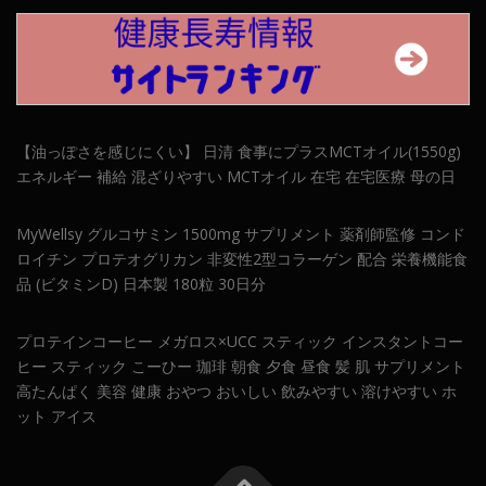
【油っぽさを感じにくい】 日清 食事にプラスMCTオイル(1550g)
エネルギー 補給 混ざりやすい MCTオイル 在宅 在宅医療 母の日
MyWellsy グルコサミン 1500mg サプリメント 薬剤師監修 コンド
ロイチン プロテオグリカン 非変性2型コラーゲン 配合 栄養機能食
品 (ビタミンD) 日本製 180粒 30日分
プロテインコーヒー メガロス×UCC スティック インスタントコー
ヒー スティック こーひー 珈琲 朝食 夕食 昼食 髪 肌 サプリメント
高たんぱく 美容 健康 おやつ おいしい 飲みやすい 溶けやすい ホ
ット アイス