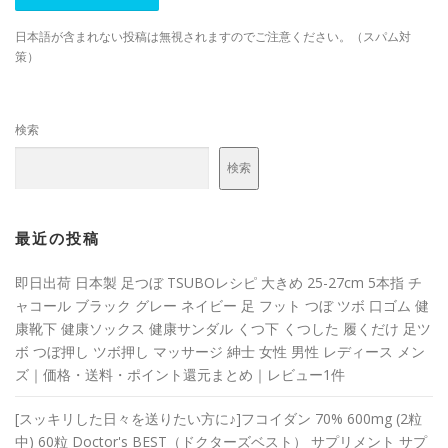
日本語が含まれない投稿は無視されますのでご注意ください。（スパム対
策）
検索
検索
最近の投稿
即日出荷 日本製 足つぼ TSUBOレシピ 大きめ 25-27cm 5本指 チ
ャコール ブラック グレー ネイビー 足 フット つぼ ツボ 口ゴム 健
康靴下 健康ソックス 健康サンダル くつ下 くつした 履くだけ 足ツ
ボ つぼ押し ツボ押し マッサージ 紳士 女性 男性 レディース メン
ズ｜価格・送料・ポイント還元まとめ｜レビュー1件
[スッキリした日々を送りたい方に♪]フコイダン 70% 600mg (2粒
中) 60粒 Doctor's BEST（ドクターズベスト） サプリメント サプ