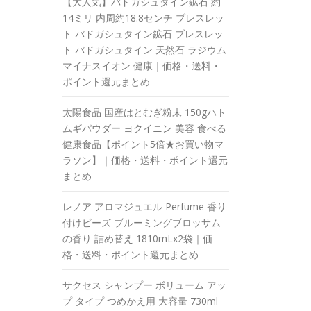
【大人気】バドガシュタイン鉱石 約
14ミリ 内周約18.8センチ ブレスレッ
ト バドガシュタイン鉱石 ブレスレッ
ト バドガシュタイン 天然石 ラジウム
マイナスイオン 健康｜価格・送料・
ポイント還元まとめ
太陽食品 国産はとむぎ粉末 150gハト
ムギパウダー ヨクイニン 美容 食べる
健康食品【ポイント5倍★お買い物マ
ラソン】｜価格・送料・ポイント還元
まとめ
レノア アロマジュエル Perfume 香り
付けビーズ ブルーミングブロッサム
の香り 詰め替え 1810mLx2袋｜価
格・送料・ポイント還元まとめ
サクセス シャンプー ボリューム アッ
プ タイプ つめかえ用 大容量 730ml