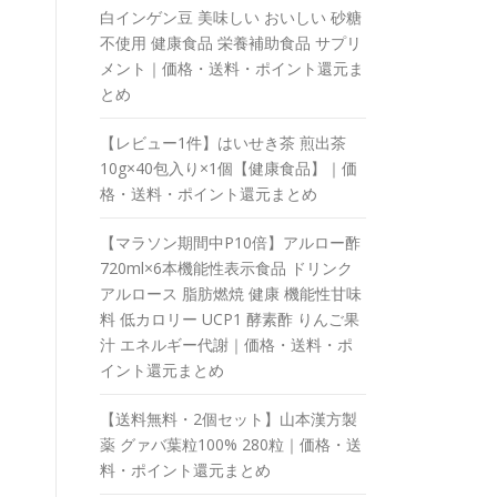
白インゲン豆 美味しい おいしい 砂糖
不使用 健康食品 栄養補助食品 サプリ
メント｜価格・送料・ポイント還元ま
とめ
【レビュー1件】はいせき茶 煎出茶
10g×40包入り×1個【健康食品】｜価
格・送料・ポイント還元まとめ
【マラソン期間中P10倍】アルロー酢
720ml×6本機能性表示食品 ドリンク
アルロース 脂肪燃焼 健康 機能性甘味
料 低カロリー UCP1 酵素酢 りんご果
汁 エネルギー代謝｜価格・送料・ポ
イント還元まとめ
【送料無料・2個セット】山本漢方製
薬 グァバ葉粒100% 280粒｜価格・送
料・ポイント還元まとめ