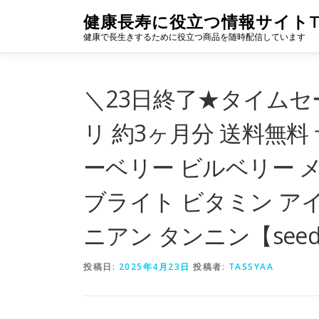
コ
健康長寿に役立つ情報サイトTA
ン
健康で長生きするために役立つ商品を随時配信しています
テ
ン
ツ
へ
＼23日終了★タイムセ
ス
キ
リ 約3ヶ月分 送料無料
ッ
プ
ーベリー ビルベリー 
ブライト ビタミン ア
ニアン タンニン【seedco
投稿日:
2025年4月23日
投稿者:
TASSYAA