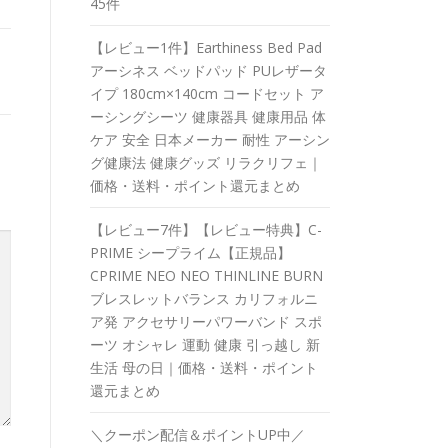
45件
【レビュー1件】Earthiness Bed Pad
アーシネス ベッドパッド PUレザータ
イプ 180cm×140cm コードセット ア
ーシングシーツ 健康器具 健康用品 体
ケア 安全 日本メーカー 耐性 アーシン
グ健康法 健康グッズ リラクリフェ｜
価格・送料・ポイント還元まとめ
【レビュー7件】【レビュー特典】C-
PRIME シープライム【正規品】
CPRIME NEO NEO THINLINE BURN
ブレスレットバランス カリフォルニ
ア発 アクセサリーパワーバンド スポ
ーツ オシャレ 運動 健康 引っ越し 新
生活 母の日｜価格・送料・ポイント
還元まとめ
＼クーポン配信＆ポイントUP中／