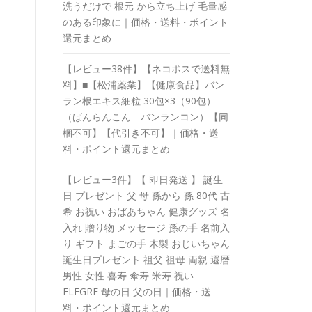
洗うだけで 根元 から立ち上げ 毛量感
のある印象に｜価格・送料・ポイント
還元まとめ
【レビュー38件】【ネコポスで送料無
料】■【松浦薬業】【健康食品】バン
ラン根エキス細粒 30包×3（90包）
（ばんらんこん バンランコン）【同
梱不可】【代引き不可】｜価格・送
料・ポイント還元まとめ
【レビュー3件】【 即日発送 】 誕生
日 プレゼント 父 母 孫から 孫 80代 古
希 お祝い おばあちゃん 健康グッズ 名
入れ 贈り物 メッセージ 孫の手 名前入
り ギフト まごの手 木製 おじいちゃん
誕生日プレゼント 祖父 祖母 両親 還暦
男性 女性 喜寿 傘寿 米寿 祝い
FLEGRE 母の日 父の日｜価格・送
料・ポイント還元まとめ