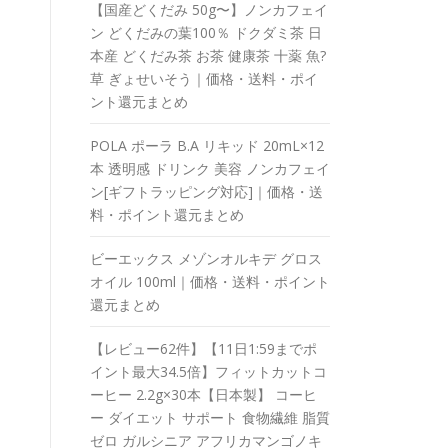
【国産どくだみ 50g〜】ノンカフェイ
ン どくだみの葉100％ ドクダミ茶 日
本産 どくだみ茶 お茶 健康茶 十薬 魚?
草 ぎょせいそう｜価格・送料・ポイ
ント還元まとめ
POLA ポーラ B.A リキッド 20mL×12
本 透明感 ドリンク 美容 ノンカフェイ
ン[ギフトラッピング対応]｜価格・送
料・ポイント還元まとめ
ビーエックス メゾンオルキデ グロス
オイル 100ml｜価格・送料・ポイント
還元まとめ
【レビュー62件】【11日1:59までポ
イント最大34.5倍】フィットカットコ
ーヒー 2.2g×30本【日本製】 コーヒ
ー ダイエット サポート 食物繊維 脂質
ゼロ ガルシニア アフリカマンゴノキ