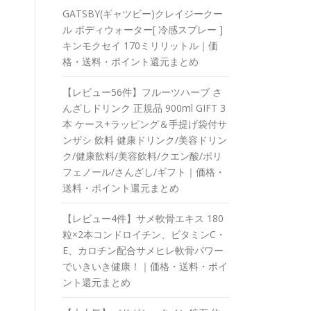
GATSBY(ギャツビー)クレイジークー
ル ボディウォーター[ 冷感スプレー ]
キンモクセイ 170ミリリットル｜価
格・送料・ポイント還元まとめ
【レビュー56件】フルーツハーブ さ
んざしドリンク 正規品 900ml GIFT 3
本 ケース+ラッピング＆手提げ袋付サ
ンザシ 飲料 健康ドリンク/美容ドリン
ク/健康飲料/美容飲料/クエン酸/ポリ
フェノール/さんざし/ギフト｜価格・
送料・ポイント還元まとめ
【レビュー4件】サメ軟骨エキス 180
粒×2本コンドロイチン、ビタミンC・
E、カロチン配合サメヒレ軟骨パワー
でいきいき健康！｜価格・送料・ポイ
ント還元まとめ