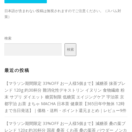
日本語が含まれない投稿は無視されますのでご注意ください。（スパム対
策）
検索
検索
最近の投稿
【マラソン期間限定 33%OFF お一人様5個まで】減糖茶 抹茶ブレ
ンド 120g 約30杯分 難消化性デキストリン イヌリン 食物繊維 粉
末 サプリ ダイエット 糖質制限 低糖質 エイジングケア 宇治茶 京
都宇治 お茶 まちゃ MACHA 日本茶 健康茶【365日年中無休 12時
まで当日発送】｜価格・送料・ポイント還元まとめ｜レビュー9件
【マラソン期間限定 33%OFF お一人様5個まで】減糖茶 桑の葉ブ
レンド 120g 約30杯分 国産 桑茶 くわ茶 桑の葉茶 パウダー ノンカ