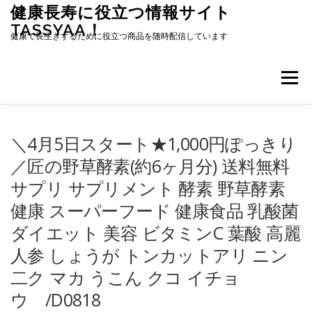
コ
健康長寿に役立つ情報サイト
ン
TASSYAA！
テ
健康で長生きするために役立つ商品を随時配信しています
ン
ツ
へ
メニュー
ス
キ
ッ
プ
＼4月5日スタート★1,000円ぽっきり
／匠の野草酵素(約6ヶ月分) 送料無料
サプリ サプリメント 酵素 野草酵素
健康 スーパーフード 健康食品 乳酸菌
ダイエット 美容 ビタミンC 葉酸 高麗
人参 しょうが トンカットアリ ニン
二ク マカ うこん クコ イチョ
ウ /D0818