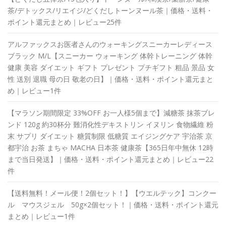
茶/デトックス/リエイジ/どくだしトーンヌール茶｜価格・送料・
ポイント還元まとめ｜レビュー25件
アルファックスお医者さんのウォーキングスニーカーレディース
ブラック M/L【スニーカー ウォーキング 体幹トレーニング 体幹
健康 美容 ダイエット ギフト プレゼント プチギフト 粗品 景品 女
性 送別 退職 母の日 敬老の日】｜価格・送料・ポイント還元まと
め｜レビュー1件
【マラソン期間限定 33%OFF お一人様5個まで】減糖茶 抹茶ブレ
ンド 120g 約30杯分 難消化性デキストリン イヌリン 食物繊維 粉
末 サプリ ダイエット 糖質制限 低糖質 エイジングケア 宇治茶 京
都宇治 お茶 まちゃ MACHA 日本茶 健康茶【365日年中無休 12時
まで当日発送】｜価格・送料・ポイント還元まとめ｜レビュー22
件
【送料無料！メール便！2個セット！】【ウエルテック】コンクー
ル マウスジェル 50g×2個セット！｜価格・送料・ポイント還元
まとめ｜レビュー1件