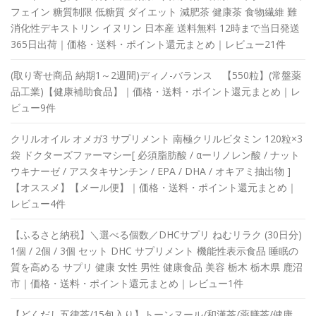
フェイン 糖質制限 低糖質 ダイエット 減肥茶 健康茶 食物繊維 難
消化性デキストリン イヌリン 日本産 送料無料 12時まで当日発送
365日出荷｜価格・送料・ポイント還元まとめ｜レビュー21件
(取り寄せ商品 納期1～2週間)ディノ-バランス 【550粒】(常盤薬
品工業)【健康補助食品】｜価格・送料・ポイント還元まとめ｜レ
ビュー9件
クリルオイル オメガ3 サプリメント 南極クリルビタミン 120粒×3
袋 ドクターズファーマシー[ 必須脂肪酸 / αーリノレン酸 / ナット
ウキナーゼ / アスタキサンチン / EPA / DHA / オキアミ抽出物 ]
【オススメ】【メール便】｜価格・送料・ポイント還元まとめ｜
レビュー4件
【ふるさと納税】＼選べる個数／DHCサプリ ねむリラク (30日分)
1個 / 2個 / 3個 セット DHC サプリメント 機能性表示食品 睡眠の
質を高める サプリ 健康 女性 男性 健康食品 美容 栃木 栃木県 鹿沼
市｜価格・送料・ポイント還元まとめ｜レビュー1件
【どくだし五律茶/15包入り】トーンヌール/和漢茶/薬膳茶/健康