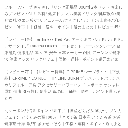
フルーツハーブ さんざしドリンク正規品 900ml 2本セット お楽し
みプレゼント付！ 飲料/ 健康ドリンク/美容ドリンク/健康飲料/美
容飲料/クエン酸/ポリフェノール/さんざし/サンザシ/山査子/プレ
ゼント/ギフト｜価格・送料・ポイント還元まとめ｜レビュー45件
【レビュー1件】Earthiness Bed Pad アーシネス ベッドパッド PU
レザータイプ 180cm×140cm コードセット アーシングシーツ 健
康器具 健康用品 体 ケア 安全 日本メーカー 耐性 アーシング健康
法 健康グッズ リラクリフェ｜価格・送料・ポイント還元まとめ
【レビュー7件】【レビュー特典】C-PRIME シープライム【正規
品】CPRIME NEO NEO THINLINE BURN ブレスレットバランス
カリフォルニア発 アクセサリーパワーバンド スポーツ オシャレ
運動 健康 引っ越し 新生活 母の日｜価格・送料・ポイント還元ま
とめ
＼クーポン配信＆ポイントUP中／【国産どくだみ 50g〜】ノンカ
フェイン どくだみの葉100％ ドクダミ茶 日本産 どくだみ茶 お茶
健康茶 十薬 魚?草 ぎょせいそう｜価格・送料・ポイント還元まと