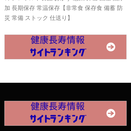
加 長期保存 常温保存【非常食 保存食 備蓄 防
災 常備 ストック 仕送り】