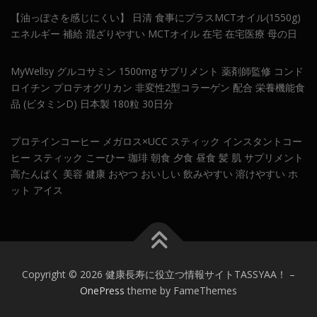
【油っぽさを感じにくい】 日清 食事にプラスMCTオイル(1550g)
エネルギー 補給 混ざりやすい MCTオイル 在宅 在宅医療 母の日
MyWellsy グルコサミン 1500mg サプリメント 薬剤師監修 コンド
ロイチン プロテオグリカン 非変性2型コラーゲン 配合 栄養機能食
品 (ビタミンD) 日本製 180粒 30日分
プロテインコーヒー メガロス×UCC スティック インスタントコー
ヒー スティック こーひー 珈琲 朝食 夕食 昼食 髪 肌 サプリメント
高たんぱく 美容 健康 おやつ おいしい 飲みやすい 溶けやすい ホ
ット アイス
Copyright © 2026 健康長寿に役立つ情報サイトTASSYAA！
–
OnePress
theme by FameThemes