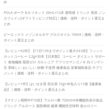
め
POLA ポーラ B.A リキッド 20mL×12本 透明感 ドリンク 美容 ノン
カフェイン[ギフトラッピング対応]｜価格・送料・ポイント還元ま
とめ
ビーエックス メゾンオルキデ グロスオイル 100ml｜価格・送料・
ポイント還元まとめ
【レビュー62件】【11日1:59までポイント最大34.5倍】フィット
カットコーヒー 2.2g×30本【日本製】 コーヒー ダイエット サポー
ト 食物繊維 脂質ゼロ ガルシニア アフリカマンゴノキ 白インゲン
豆 美味しい おいしい 砂糖 不使用 健康食品 栄養補助食品 サプリ
メント｜価格・送料・ポイント還元まとめ
【レビュー1件】はいせき茶 煎出茶 10g×40包入り×1個【健康食
品】｜価格・送料・ポイント還元まとめ
【マラソン期間中P10倍】アルロー酢 720ml×6本機能性表示食品
ドリンク アルロース 脂肪燃焼 健康 機能性甘味料 低カロリー