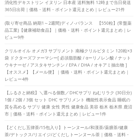
消化性デキストリン イヌリン 日本産 送料無料 12時まで当日発送
365日出荷｜価格・送料・ポイント還元まとめ｜レビュー21件
(取り寄せ商品 納期1～2週間)ディノ-バランス 【550粒】(常盤薬
品工業)【健康補助食品】｜価格・送料・ポイント還元まとめ｜レ
ビュー9件
クリルオイル オメガ3 サプリメント 南極クリルビタミン 120粒×3
袋 ドクターズファーマシー[ 必須脂肪酸 / αーリノレン酸 / ナット
ウキナーゼ / アスタキサンチン / EPA / DHA / オキアミ抽出物 ]
【オススメ】【メール便】｜価格・送料・ポイント還元まとめ｜
レビュー4件
【ふるさと納税】＼選べる個数／DHCサプリ ねむリラク (30日分)
1個 / 2個 / 3個 セット DHC サプリメント 機能性表示食品 睡眠の
質を高める サプリ 健康 女性 男性 健康食品 美容 栃木 栃木県 鹿沼
市｜価格・送料・ポイント還元まとめ｜レビュー1件
【どくだし五律茶/15包入り】トーンヌール/和漢茶/薬膳茶/健康
茶/デトックス/リエイジ/どくだしトーンヌール茶｜価格・送料・