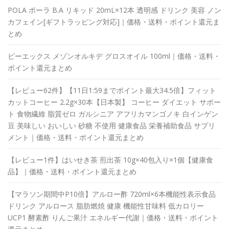
POLA ポーラ B.A リキッド 20mL×12本 透明感 ドリンク 美容 ノン
カフェイン[ギフトラッピング対応]｜価格・送料・ポイント還元ま
とめ
ビーエックス メゾンオルキデ グロスオイル 100ml｜価格・送料・
ポイント還元まとめ
【レビュー62件】【11日1:59までポイント最大34.5倍】フィット
カットコーヒー 2.2g×30本【日本製】 コーヒー ダイエット サポー
ト 食物繊維 脂質ゼロ ガルシニア アフリカマンゴノキ 白インゲン
豆 美味しい おいしい 砂糖 不使用 健康食品 栄養補助食品 サプリ
メント｜価格・送料・ポイント還元まとめ
【レビュー1件】はいせき茶 煎出茶 10g×40包入り×1個【健康食
品】｜価格・送料・ポイント還元まとめ
【マラソン期間中P10倍】アルロー酢 720ml×6本機能性表示食品
ドリンク アルロース 脂肪燃焼 健康 機能性甘味料 低カロリー
UCP1 酵素酢 りんご果汁 エネルギー代謝｜価格・送料・ポイント