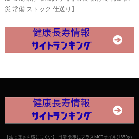
災 常備 ストック 仕送り】
【油っぽさを感じにくい】 日清 食事にプラスMCTオイル(1550g)