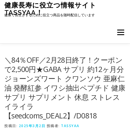
コ
健康長寿に役立つ情報サイト
ン
TASSYAA！
テ
健康で長生きするために役立つ商品を随時配信しています
ン
ツ
へ
メニュー
ス
キ
ッ
プ
＼84％OFF／2月28日終了！クーポン
で2,500円★GABA サプリ 約12ヶ月分
ジョーンズワート クワンソウ 亜麻仁
油 発酵紅参 イワシ抽出ペプチド 健康
サプリ サプリメント 休息 ストレス
イライラ
【seedcoms_DEAL2】/D0818
投稿日:
2025年3月2日
投稿者:
TASSYAA