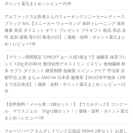
ポイント還元まとめ｜レビュー25件
アルファックスお医者さんのウォーキングスニーカーレディース
ブラック M/L【スニーカー ウォーキング 体幹トレーニング 体幹
健康 美容 ダイエット ギフト プレゼント プチギフト 粗品 景品 女
性 送別 退職 母の日 敬老の日】｜価格・送料・ポイント還元まと
め｜レビュー1件
【マラソン期間限定 33%OFF お一人様5個まで】減糖茶 抹茶ブレ
ンド 120g 約30杯分 難消化性デキストリン イヌリン 食物繊維 粉
末 サプリ ダイエット 糖質制限 低糖質 エイジングケア 宇治茶 京
都宇治 お茶 まちゃ MACHA 日本茶 健康茶【365日年中無休 12時
まで当日発送】｜価格・送料・ポイント還元まとめ｜レビュー22
件
【送料無料！メール便！2個セット！】【ウエルテック】コンクー
ル マウスジェル 50g×2個セット！｜価格・送料・ポイント還元
まとめ｜レビュー1件
フルーツハーブ さんざしドリンク正規品 900ml 2本セット お楽し