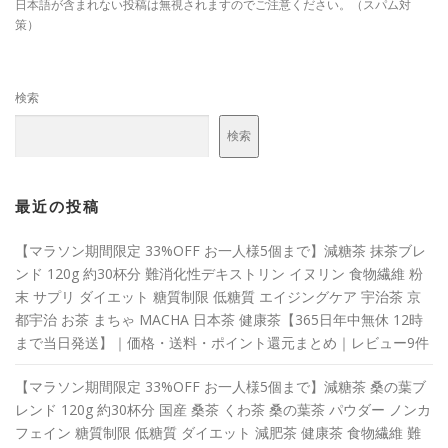
日本語が含まれない投稿は無視されますのでご注意ください。（スパム対
策）
検索
検索
最近の投稿
【マラソン期間限定 33%OFF お一人様5個まで】減糖茶 抹茶ブレ
ンド 120g 約30杯分 難消化性デキストリン イヌリン 食物繊維 粉
末 サプリ ダイエット 糖質制限 低糖質 エイジングケア 宇治茶 京
都宇治 お茶 まちゃ MACHA 日本茶 健康茶【365日年中無休 12時
まで当日発送】｜価格・送料・ポイント還元まとめ｜レビュー9件
【マラソン期間限定 33%OFF お一人様5個まで】減糖茶 桑の葉ブ
レンド 120g 約30杯分 国産 桑茶 くわ茶 桑の葉茶 パウダー ノンカ
フェイン 糖質制限 低糖質 ダイエット 減肥茶 健康茶 食物繊維 難