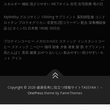
エネルギー 補給 混ざりやすい MCTオイル 在宅 在宅医療 母の日
MyWellsy グルコサミン 1500mg サプリメント 薬剤師監修 コンド
ロイチン プロテオグリカン 非変性2型コラーゲン 配合 栄養機能食
品 (ビタミンD) 日本製 180粒 30日分
プロテインコーヒー メガロス×UCC スティック インスタントコー
ヒー スティック こーひー 珈琲 朝食 夕食 昼食 髪 肌 サプリメント
高たんぱく 美容 健康 おやつ おいしい 飲みやすい 溶けやすい ホ
ット アイス
Copyright © 2026 健康長寿に役立つ情報サイトTASSYAA！
–
OnePress
theme by FameThemes