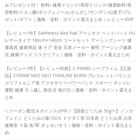
みプレゼント付！ 飲料/ 健康ドリンク/美容ドリンク/健康飲料/美
容飲料/クエン酸/ポリフェノール/さんざし/サンザシ/山査子/プレ
ゼント/ギフト｜価格・送料・ポイント還元まとめ｜レビュー45件
【レビュー1件】Earthiness Bed Pad アーシネス ベッドパッド PU
レザータイプ 180cm×140cm コードセット アーシングシーツ 健
康器具 健康用品 体 ケア 安全 日本メーカー 耐性 アーシング健康
法 健康グッズ リラクリフェ｜価格・送料・ポイント還元まとめ
【レビュー7件】【レビュー特典】C-PRIME シープライム【正規
品】CPRIME NEO NEO THINLINE BURN ブレスレットバランス
カリフォルニア発 アクセサリーパワーバンド スポーツ オシャレ
運動 健康 引っ越し 新生活 母の日｜価格・送料・ポイント還元ま
とめ
＼クーポン配信＆ポイントUP中／【国産どくだみ 50g〜】ノンカ
フェイン どくだみの葉100％ ドクダミ茶 日本産 どくだみ茶 お茶
健康茶 十薬 魚?草 ぎょせいそう｜価格・送料・ポイント還元まと
め