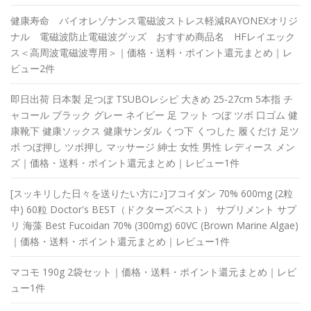
健康寿命 バイオレゾナンス電磁波ストレス軽減RAYONEXオリジ
ナル 電磁波防止電磁波グッズ おすすめ商品名 HFレイエック
ス＜高周波電磁波専用＞｜価格・送料・ポイント還元まとめ｜レ
ビュー2件
即日出荷 日本製 足つぼ TSUBOレシピ 大きめ 25-27cm 5本指 チ
ャコール ブラック グレー ネイビー 足 フット つぼ ツボ 口ゴム 健
康靴下 健康ソックス 健康サンダル くつ下 くつした 履くだけ 足ツ
ボ つぼ押し ツボ押し マッサージ 紳士 女性 男性 レディース メン
ズ｜価格・送料・ポイント還元まとめ｜レビュー1件
[スッキリした日々を送りたい方に♪]フコイダン 70% 600mg (2粒
中) 60粒 Doctor's BEST（ドクターズベスト） サプリメント サプ
リ 海藻 Best Fucoidan 70% (300mg) 60VC (Brown Marine Algae)
｜価格・送料・ポイント還元まとめ｜レビュー1件
マコモ 190g 2袋セット｜価格・送料・ポイント還元まとめ｜レビ
ュー1件