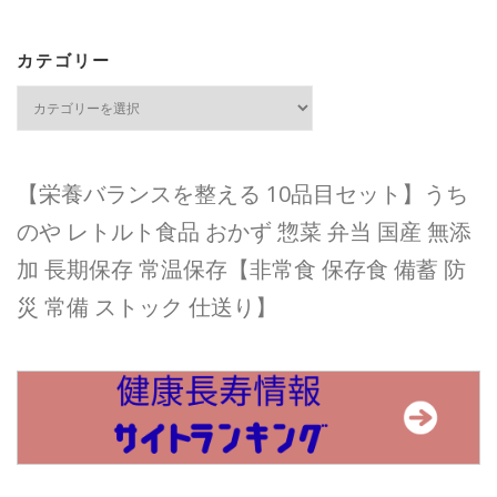
カテゴリー
カ
テ
ゴ
リ
ー
【栄養バランスを整える 10品目セット】うち
のや レトルト食品 おかず 惣菜 弁当 国産 無添
加 長期保存 常温保存【非常食 保存食 備蓄 防
災 常備 ストック 仕送り】