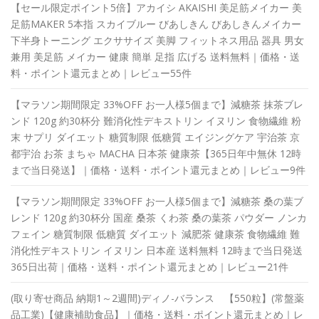
【セール限定ポイント5倍】アカイシ AKAISHI 美足筋メイカー 美
足筋MAKER 5本指 スカイブルー びあしきん びあしきんメイカー
下半身トーニング エクササイズ 美脚 フィットネス用品 器具 男女
兼用 美足筋 メイカー 健康 簡単 足指 広げる 送料無料｜価格・送
料・ポイント還元まとめ｜レビュー55件
【マラソン期間限定 33%OFF お一人様5個まで】減糖茶 抹茶ブレ
ンド 120g 約30杯分 難消化性デキストリン イヌリン 食物繊維 粉
末 サプリ ダイエット 糖質制限 低糖質 エイジングケア 宇治茶 京
都宇治 お茶 まちゃ MACHA 日本茶 健康茶【365日年中無休 12時
まで当日発送】｜価格・送料・ポイント還元まとめ｜レビュー9件
【マラソン期間限定 33%OFF お一人様5個まで】減糖茶 桑の葉ブ
レンド 120g 約30杯分 国産 桑茶 くわ茶 桑の葉茶 パウダー ノンカ
フェイン 糖質制限 低糖質 ダイエット 減肥茶 健康茶 食物繊維 難
消化性デキストリン イヌリン 日本産 送料無料 12時まで当日発送
365日出荷｜価格・送料・ポイント還元まとめ｜レビュー21件
(取り寄せ商品 納期1～2週間)ディノ-バランス 【550粒】(常盤薬
品工業)【健康補助食品】｜価格・送料・ポイント還元まとめ｜レ