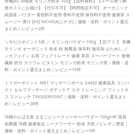
有機JAS 沖縄産 モリンガ粉末 100g 【送料無料】【メール便で郵
便ポストにお届け】【代引不可】【時間指定不可】 オーガニック
純国産 パウダー 着色料不使用 香料不使用 保存料不使用 健康茶 ス
ムージー 青汁 [04] NICHIGA(ニチガ)｜価格・送料・ポイント還元
まとめ｜レビュー2件
＼今だけポイント5倍 ／ モリンガパウダー 100g 【 訳アリ 】 有機
モリンガ オーガニック 粉末 粉 無農薬 保存料 無添加 おためし ノ
ンカフェイン お茶 フェアトレード 健康 美容 スーパーフード 食物
繊維 鉄分 カリウム ビタミン モリンガ粉末 モリンガ茶｜価格・送
料・ポイント還元まとめ｜レビュー10件
トリガーポイント MB1 マッサージボール 04420 健康器具 コンパ
クト セルフマッサージ ボディケア ヨガ トレーニング フィットネ
ス ストレッチ TRIGGERPOINT｜価格・送料・ポイント還元まと
め｜レビュー28件
沖縄やんばる産 まるごとシークヮーサーパウダー 100g×4P 渡具
知農園 沖縄 健康食品 シークワーサー 粉末 天然ノビレチン豊富｜
価格・送料・ポイント還元まとめ｜レビュー5件