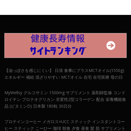
【油っぽさを感じにくい】 日清 食事にプラスMCTオイル(1550g)
エネルギー 補給 混ざりやすい MCTオイル 在宅 在宅医療 母の日
MyWellsy グルコサミン 1500mg サプリメント 薬剤師監修 コンド
ロイチン プロテオグリカン 非変性2型コラーゲン 配合 栄養機能食
品 (ビタミンD) 日本製 180粒 30日分
プロテインコーヒー メガロス×UCC スティック インスタントコー
ヒー スティック こーひー 珈琲 朝食 夕食 昼食 髪 肌 サプリメント