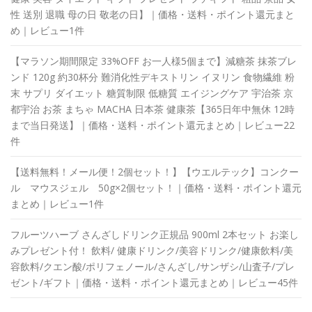
性 送別 退職 母の日 敬老の日】｜価格・送料・ポイント還元まと
め｜レビュー1件
【マラソン期間限定 33%OFF お一人様5個まで】減糖茶 抹茶ブレ
ンド 120g 約30杯分 難消化性デキストリン イヌリン 食物繊維 粉
末 サプリ ダイエット 糖質制限 低糖質 エイジングケア 宇治茶 京
都宇治 お茶 まちゃ MACHA 日本茶 健康茶【365日年中無休 12時
まで当日発送】｜価格・送料・ポイント還元まとめ｜レビュー22
件
【送料無料！メール便！2個セット！】【ウエルテック】コンクー
ル マウスジェル 50g×2個セット！｜価格・送料・ポイント還元
まとめ｜レビュー1件
フルーツハーブ さんざしドリンク正規品 900ml 2本セット お楽し
みプレゼント付！ 飲料/ 健康ドリンク/美容ドリンク/健康飲料/美
容飲料/クエン酸/ポリフェノール/さんざし/サンザシ/山査子/プレ
ゼント/ギフト｜価格・送料・ポイント還元まとめ｜レビュー45件