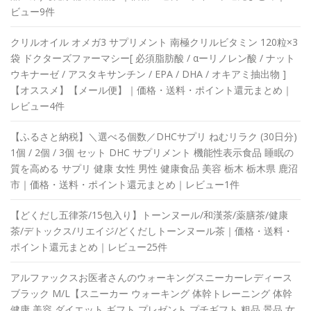
ビュー9件
クリルオイル オメガ3 サプリメント 南極クリルビタミン 120粒×3
袋 ドクターズファーマシー[ 必須脂肪酸 / αーリノレン酸 / ナット
ウキナーゼ / アスタキサンチン / EPA / DHA / オキアミ抽出物 ]
【オススメ】【メール便】｜価格・送料・ポイント還元まとめ｜
レビュー4件
【ふるさと納税】＼選べる個数／DHCサプリ ねむリラク (30日分)
1個 / 2個 / 3個 セット DHC サプリメント 機能性表示食品 睡眠の
質を高める サプリ 健康 女性 男性 健康食品 美容 栃木 栃木県 鹿沼
市｜価格・送料・ポイント還元まとめ｜レビュー1件
【どくだし五律茶/15包入り】トーンヌール/和漢茶/薬膳茶/健康
茶/デトックス/リエイジ/どくだしトーンヌール茶｜価格・送料・
ポイント還元まとめ｜レビュー25件
アルファックスお医者さんのウォーキングスニーカーレディース
ブラック M/L【スニーカー ウォーキング 体幹トレーニング 体幹
健康 美容 ダイエット ギフト プレゼント プチギフト 粗品 景品 女