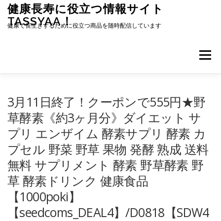
コ
健康長寿に役立つ情報サイト
ン
TASSYAA！
テ
健康で長生きするために役立つ商品を随時配信しています
ン
ツ
へ
メニュー
ス
キ
ッ
プ
3月11日終了！クーポンで555円★野
草酵素《約3ヶ月分》ダイエット サ
プリ エンザイム 酵素サプリ 酵素 カ
プセル 野菜 野草 果物 発酵 熟成 送料
無料 サプリメント 酵素 野草酵素 野
草 酵素ドリンク 健康食品
【1000poki】
【seedcoms_DEAL4】/D0818【SDW4